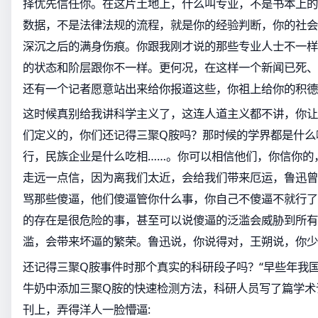
择优先信任你。在这片土地上，什么叫专业，不是书本上的
数据，不是法律法规的流程，就是你的经验判断，你的社会
深沉之后的满身伤痕。你跟我刚才说的那些专业人士不一样
的状态和阶层跟你不一样。更何况，在这样一个新闻已死、
还有一个记者愿意站出来给你报道这些，你祖上给你的积德
这时候真别给我讲科学主义了，这连人道主义都不讲，你让
们定义的，你们还记得三聚Q胺吗？那时候的学界都是什么
行，民族企业是什么吃相……。你可以相信他们，你信你的
走远一点信，因为离我们太近，会给我们带来厄运，鲁迅曾
骂那些傻逼，他们傻逼管你什么事，你自己不傻逼不就行了
的存在是很危险的事，甚至可以说傻逼的泛滥会威胁到所有
滥，会带来坏逼的繁荣。鲁迅说，你说得对，王朔说，你少
还记得三聚Q胺事件时那个真实的科研段子吗？“早些年我
牛奶中添加三聚Q胺的快速检测方法，科研人员写了篇学术
刊上，弄得洋人一脸懵逼: