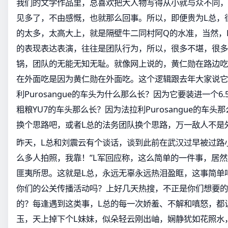
我们的文学作品里，总喜欢把大人物写得从小就与众不同，
见多了，不由感慨，也就那么回事。所以，即便贵为L总，
的太多，太高大上，就是隔壁牛二同村阿Q的水准，当然，
的表现表达表演，往往是团队行为，所以，很多不堪，很多
锅，团队的无能无知无耻。就像网上说的，黄仁勋在路边吃
在外面吃是因为黄仁勋在外面吃。这个逻辑跟去年大家说它
利Purosangue的车头为什么那么长？因为它要装进一个6.
粗粮YU7的车头那么长？因为法拉利Purosangue的车头
换个思路吧，或者L总的法务团队换个思路，万一敌人不是
昨天，L总和刘震云有个谈话，谈到此前在武汉过早被过路
么多人拍照，我靠！”L军回应称，这么简单的一件事，居
匪夷所思。这就是L总，永远无辜永远热泪盈眶，这事简单
你们的公关传播活动吗？上好几天热搜，不正是你们想要的
的？每逢遇到这类事，L总的每一次娇羞、不解和嗔怒，都
玉，天上掉下个L妹妹，似朵轻云刚出岫，娴静犹如花照水