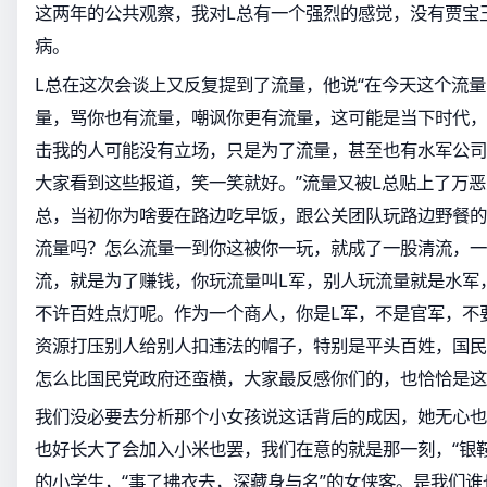
这两年的公共观察，我对L总有一个强烈的感觉，没有贾宝
病。
L总在这次会谈上又反复提到了流量，他说“在今天这个流
量，骂你也有流量，嘲讽你更有流量，这可能是当下时代，
击我的人可能没有立场，只是为了流量，甚至也有水军公司
大家看到这些报道，笑一笑就好。”流量又被L总贴上了万恶
总，当初你为啥要在路边吃早饭，跟公关团队玩路边野餐的
流量吗？怎么流量一到你这被你一玩，就成了一股清流，一
流，就是为了赚钱，你玩流量叫L军，别人玩流量就是水军
不许百姓点灯呢。作为一个商人，你是L军，不是官军，不
资源打压别人给别人扣违法的帽子，特别是平头百姓，国民
怎么比国民党政府还蛮横，大家最反感你们的，也恰恰是这
我们没必要去分析那个小女孩说这话背后的成因，她无心也
也好长大了会加入小米也罢，我们在意的就是那一刻，“银
的小学生，“事了拂衣去，深藏身与名”的女侠客。是我们