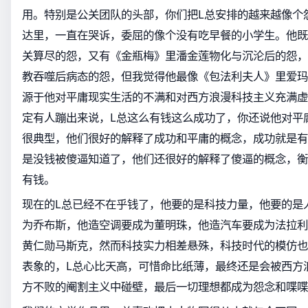
用。特别是公关团队的头部，你们把L总安排的越来越像个
达里，一直在哭诉，委屈的像个没有吃早餐的小学生。他既
关算尽的怨，又有《金瓶梅》里潘金莲物化与沉沦后的怨，
教吞噬后病态的怨，但我觉得他最像《包法利夫人》里爱玛
源于他对平庸现实生活的不满和对西方浪漫科技主义充满虚
定有人蹦出来说，L总这么有钱这么成功了，你还说他对平
很典型，他们很好的解释了成功和平庸的概念，成功就是有
是没钱被傻逼知道了，他们还很好的解释了傻逼的概念，衡
有钱。
现在的L总已经不在乎钱了，他要的是科技力量，他要的是
为乔布斯，他造空调要成为董明珠，他造汽车要成为法拉利
黄仁勋马斯克，然而科技实力相差悬殊，科技时代的模仿也
表象的，L总心比天高，可惜命比纸薄，最终还是会被西方
方不败的阉割主义中碰壁，最后一切理想都成为怨念和喋喋