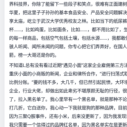
界科技界，你除了能留下一些段子和笑点，很难有正面建树
华夏，把这里子子孙孙的基本食品安全、产品安全问题解决
享太庙，屹立于武汉大学优秀校友之林。比如当下的纸尿裤
杯……，比如鸡蛋，比如面条，比如……，都不用比如了，
的每一样商品，包括空气包括土壤，包括水源……，我都敢
骇人听闻、闻所未闻的问题，你专心把它们弄弄好，在国人
箭，榜一大哥还是你的。
不知道L总有没有看过近期“遇见小面”这家企业雇佣第三方
重庆小面的小商贩的新闻，企业和律所合作，“进行扫荡式
比例分账。”要的钱不多，大几千，但已然引起民愤，大环
企业，行业大佬，却做出如此卑劣不堪厚颜无耻的行径，很
了，拉入黑名单了。我心里早有一个黑名单，就是那种不论
打几折，它白送你，我心动一下我就是狗的那种品牌，目前
因为三聚Q胺事件，还有小米，后来没更新了，因为我发现
我只需要一个信得过的品牌红名单，因为黑名单实在是更新