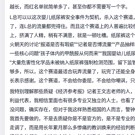
越长，而红名单就简单多了，甚至你都不需要写一个字。
L总可以以这次婴儿纸尿裤安全事件为契机，杀入这个赛道
了，连L总的流量都兜得住。而且这个赛道上的人普遍比较
上，挤满了人精，稍有不满意，就是一顿吐槽。纸尿裤这个
火朝天的讨论“报道是否有瑕疵”“记者是否博流量”“产品抽
一些核心问题“孩子体内的甲酰胺从何而来”“我国婴幼儿纸
“大量危害性化学品未被纳入纸尿裤强制检测范围，留下监
够多，所以，这个赛道最适合玩弄流量了，玩完了还能全身
长表示感谢。这个赛道，不会给你委屈，不会给你嘲讽，只
我特别理解那些质疑《经济参考报》记者王文志老师的人，
利益代表，我相信里面也有很多专业又独立的人士，也看了
没问题，确实存在，但对于我这样熟悉祖国的人而言，警钟
我首先要做的，不是去质疑你是不是官方的，是不是专业的
走调了，而是用长年累月那么多惨痛的教训换来的经验判断