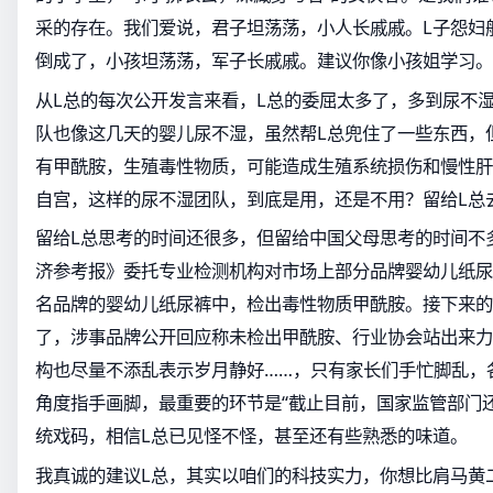
采的存在。我们爱说，君子坦荡荡，小人长戚戚。L子怨妇
倒成了，小孩坦荡荡，军子长戚戚。建议你像小孩姐学习。
从L总的每次公开发言来看，L总的委屈太多了，多到尿不
队也像这几天的婴儿尿不湿，虽然帮L总兜住了一些东西，
有甲酰胺，生殖毒性物质，可能造成生殖系统损伤和慢性肝
自宫，这样的尿不湿团队，到底是用，还是不用？留给L总
留给L总思考的时间还很多，但留给中国父母思考的时间不
济参考报》委托专业检测机构对市场上部分品牌婴幼儿纸尿
名品牌的婴幼儿纸尿裤中，检出毒性物质甲酰胺。接下来的
了，涉事品牌公开回应称未检出甲酰胺、行业协会站出来力
构也尽量不添乱表示岁月静好……，只有家长们手忙脚乱，
角度指手画脚，最重要的环节是“截止目前，国家监管部门
统戏码，相信L总已见怪不怪，甚至还有些熟悉的味道。
我真诚的建议L总，其实以咱们的科技实力，你想比肩马黄