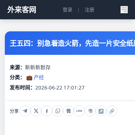
外来客网
登录
|
注册
王五四：别急着造火箭，先造一片安全纸
来源：
新新新默存
分类：
💼 产经
发布时间：
2026-06-22 17:01:27
分享
微
书
↗
🔗
LINE