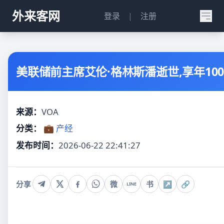
外来客网
登录
|
注册
美联储前主席艾伦·格林斯潘逝世,享年10
来源：
VOA
分类：
💼 产经
发布时间：
2026-06-22 22:41:27
分享
微
书
↗
🔗
LINE