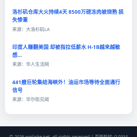
洛杉矶仓库大火持续4天 8500万磅冻肉被烧熟 损
失惨重
来源：大洛杉矶LA
印度人赚翻美国 却被指拉低薪水 H-1B越来越敏
感…
来源：华人生活网
441艘巨轮集结海峡外！油运市场等待全面通行
信号
来源：华尔街见闻
© 2026 wailaike.net, all rights reserved | 页面耗时: 0.0334