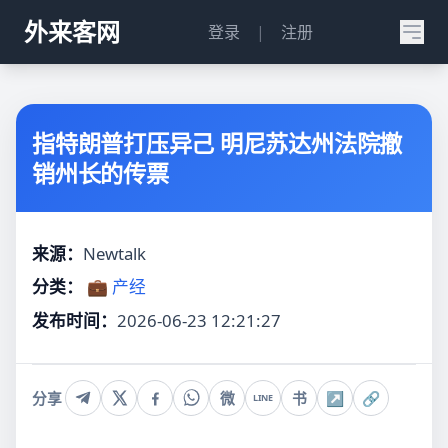
外来客网
登录
|
注册
指特朗普打压异己 明尼苏达州法院撤
销州长的传票
来源：
Newtalk
分类：
💼 产经
发布时间：
2026-06-23 12:21:27
分享
微
书
↗
🔗
LINE