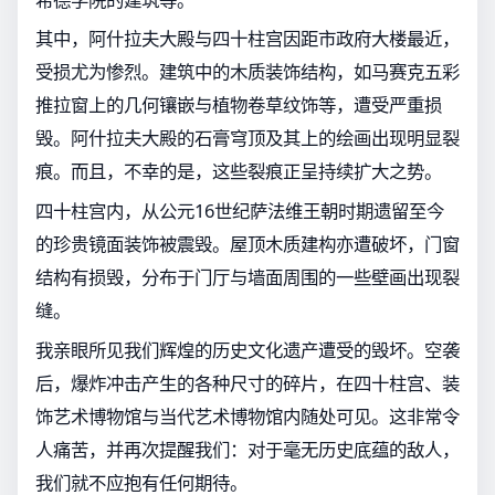
其中，阿什拉夫大殿与四十柱宫因距市政府大楼最近，
受损尤为惨烈。建筑中的木质装饰结构，如马赛克五彩
推拉窗上的几何镶嵌与植物卷草纹饰等，遭受严重损
毁。阿什拉夫大殿的石膏穹顶及其上的绘画出现明显裂
痕。而且，不幸的是，这些裂痕正呈持续扩大之势。
四十柱宫内，从公元16世纪萨法维王朝时期遗留至今
的珍贵镜面装饰被震毁。屋顶木质建构亦遭破坏，门窗
结构有损毁，分布于门厅与墙面周围的一些壁画出现裂
缝。
我亲眼所见我们辉煌的历史文化遗产遭受的毁坏。空袭
后，爆炸冲击产生的各种尺寸的碎片，在四十柱宫、装
饰艺术博物馆与当代艺术博物馆内随处可见。这非常令
人痛苦，并再次提醒我们：对于毫无历史底蕴的敌人，
我们就不应抱有任何期待。