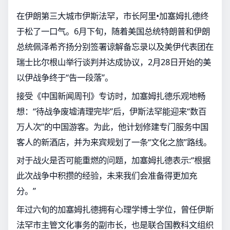
在伊朗第三大城市伊斯法罕，市长阿里•加塞姆扎德终
于松了一口气。6月下旬，随着美国总统特朗普和伊朗
总统佩泽希齐扬分别签署谅解备忘录以及美伊代表团在
瑞士比尔根山举行谈判并达成协议，2月28日开始的美
以伊战争终于“告一段落”。
接受《中国新闻周刊》专访时，加塞姆扎德乐观地畅
想：“待战争废墟清理完毕”后，伊斯法罕能迎来“数百
万人次”的中国游客。为此，他计划修建专门服务中国
客人的新酒店，并为来宾规划了一条“文化之旅”路线。
对于战火是否可能重燃的问题，加塞姆扎德表示:“根据
此次战争中积攒的经验，未来我们会准备得更加充
分。”
年过六旬的加塞姆扎德拥有心理学博士学位，曾任伊斯
法罕市主管文化事务的副市长，也是联合国教科文组织