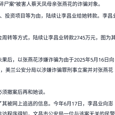
碎尸案”被害人蔡天凤母亲张燕花的诈骗对象。
结、投资项目等为由，陆续让李昌业给她转款。李昌
周转等方式，陆续让李昌业转款2745万元，图为
后，以张燕花涉嫌诈骗为由于2025年5月16日向
日，美兰公安分局以涉嫌诈骗罪刑事立案并对张燕花
必须撤案后再和她谈。
其被网上追逃的信息。今年6月17日，李昌业向澎
，他通过信访程序得知，文昌市公安局一位与该案无关的民警