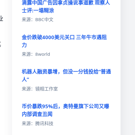
滴露中国广告因拿贞操说事道歉 观察人
士评:一塌糊涂
业
来源：BBC中文
金价跌破4000美元关口 三年牛市遇阻
其
力
来源：8world
机器人融资暴增，但没一分钱投给“普通
人”
来源：镜相工作室
币价暴跌95%后，奥特曼旗下公司又曝
内部调查丑闻
来源：腾讯科技