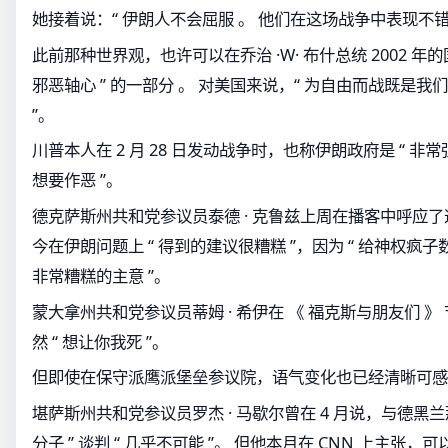
她接着说：“ 伊朗人不会屈服 。 他们在这场战争中表现不错
此前那种世界观，也许可以在乔治 ·W· 布什总统 2002 年
邪恶轴心 ” 的一部分 。 对美国来说，“ 为自由而战既是
”。
川普本人在 2 月 28 日发动战争时，也称伊朗政府是 “ 非常强
想要作恶 ”。
德克萨斯州共和党参议员泰德 · 克鲁兹上周在播客中呼应了
今在伊朗问题上 “ 得到的建议很糟糕 ”，因为 “ 给神权疯子数十
非常糟糕的主意 ”。
蒙大拿州共和党参议员蒂姆 · 希伊在 《 福克斯与朋友们 
然 “ 想让你我死 ”。
但即使在保守派鹰派堡垒参议院，语气变化也已经清晰可感
堪萨斯州共和党参议员罗杰 · 马歇尔曾在 4 月说，与德黑兰
分子 ” 谈判 “ 几乎不可能 ”。 但他本月在 CNN 上主张