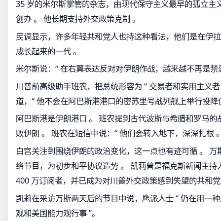
35 岁的米尔斯掌管的杂志，由现代保守主义最早的孤立主义
创办 。 他长期支持外交政策克制 。
民调显示，许多年轻共和党人也持这种看法，他们是在伊拉
成长起来的一代 。
米尔斯说：“ 在右翼表达反对对伊朗作战，越来越不再是禁忌
川普前高级助手班农，把总统形容为 “ 交易者和实用主义者 
道，“ 他不会在阿巴斯港港口的密苏里号战列舰上举行投降仪
阿巴斯港是伊朗港口 。 班农提到古代波斯与希腊和罗马的
败伊朗 。 班农在短信中说：“ 他们会转入地下，深深扎根 。
白宫关注到围绕伊朗的政治变化，这一点也有迹可循 。 万斯
络节目，为初步和平协议造势 。 凯莉曾是福克斯新闻主持人，在
400 万订阅者，并已成为对川普外交政策感到失望的共和党
凯莉在采访万斯两天后的节目中说，鹰派人士 “ 仍在用一种
观和美国能力观行事 ”。