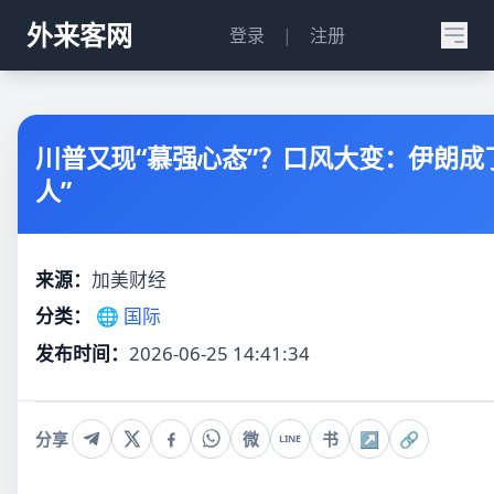
外来客网
登录
|
注册
川普又现“慕强心态”？口风大变：伊朗成
人”
来源：
加美财经
分类：
🌐 国际
发布时间：
2026-06-25 14:41:34
分享
微
书
↗
🔗
LINE