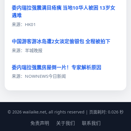
委内瑞拉强震满目疮痍 当地10华人被困 13岁女
遇难
来源：HK01
中国游客游冰岛遭2女淡定偷银包 全程被拍下
来源：羊城晚报
委内瑞拉强震房屋倒一片！专家解析原因
来源：NOWNEWS今日新闻
© 2026 wailaike.net, all rights reserved | 页面耗时: 0.026 秒
免责声明
关于我们
联系我们