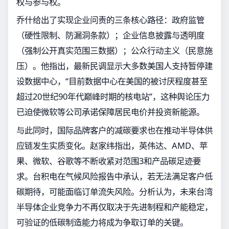
权与参与权。
乔什给出了实现企业问责的三条核心路径：政府监管
（硬性限制、防漏洞条款）；企业信息披露与透明度
（强制公开真实范围三数据）；公众行动主义（民意施
压）。他指出，最新民调显示大多数美国人支持暂停建
设数据中心，“目前数据中心在美国的被讨厌程度甚至
超过20世纪90年代巅峰时期的核电站”，这种舆论压力
已迫使微软等公司承诺保障居民电价并投资新能源。
与此同时，国际品牌客户的减碳要求也在推动半导体供
应链发生实质变化。赵家纬指出，英伟达、AMD、苹
果、微软、谷歌等不断收紧对范围3和产品碳足迹要
求。台积电在气候风险报告中承认，若无法满足客户低
碳期待，可能面临订单流失风险。分析认为，未来台湾
半导体企业竞争力不再仅取决于先进制程和产能稳定，
可验证的低碳制造能力将成为争取订单的关键。