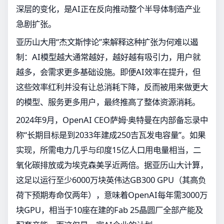
深层的变化，是AI正在反向推动整个半导体制造产业
急剧扩张。
亚历山大用“杰文斯悖论”来解释这种扩张为何难以遏
制：AI模型越大通常越好，越好越有吸引力，用户就
越多，会需求更多基础设施。即便AI效率在提升，但
这些效率红利并没有让总消耗下降，反而被用来做更大
的模型、服务更多用户，最终推高了整体资源消耗。
2024年9月，OpenAI CEO萨姆·奥特曼在内部备忘录中
称“长期目标是到2033年建成250吉瓦发电容量”。如果
实现，所需电力几乎与印度15亿人口用电量相当，二
氧化碳排放或为埃克森美孚近两倍。据亚历山大计算，
这足以运行至少6000万块英伟达GB300 GPU（其高负
荷下预期寿命仅两年），意味着OpenAI每年需3000万
块GPU，相当于10座在建的Fab 25晶圆厂全部产能及