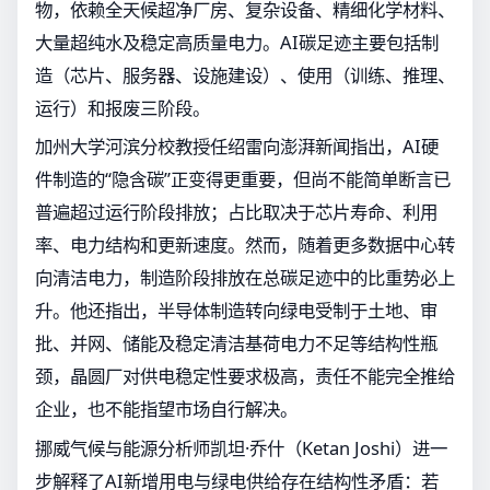
物，依赖全天候超净厂房、复杂设备、精细化学材料、
大量超纯水及稳定高质量电力。AI碳足迹主要包括制
造（芯片、服务器、设施建设）、使用（训练、推理、
运行）和报废三阶段。
加州大学河滨分校教授任绍雷向澎湃新闻指出，AI硬
件制造的“隐含碳”正变得更重要，但尚不能简单断言已
普遍超过运行阶段排放；占比取决于芯片寿命、利用
率、电力结构和更新速度。然而，随着更多数据中心转
向清洁电力，制造阶段排放在总碳足迹中的比重势必上
升。他还指出，半导体制造转向绿电受制于土地、审
批、并网、储能及稳定清洁基荷电力不足等结构性瓶
颈，晶圆厂对供电稳定性要求极高，责任不能完全推给
企业，也不能指望市场自行解决。
挪威气候与能源分析师凯坦·乔什（Ketan Joshi）进一
步解释了AI新增用电与绿电供给存在结构性矛盾：若