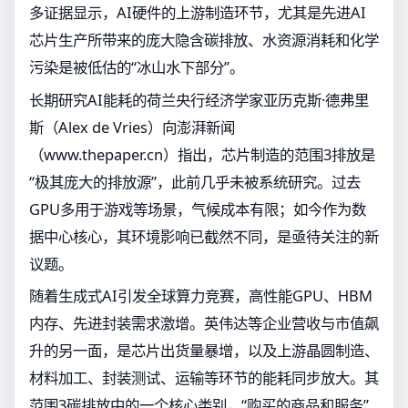
多证据显示，AI硬件的上游制造环节，尤其是先进AI
芯片生产所带来的庞大隐含碳排放、水资源消耗和化学
污染是被低估的“冰山水下部分”。
长期研究AI能耗的荷兰央行经济学家亚历克斯·德弗里
斯（Alex de Vries）向澎湃新闻
（www.thepaper.cn）指出，芯片制造的范围3排放是
“极其庞大的排放源”，此前几乎未被系统研究。过去
GPU多用于游戏等场景，气候成本有限；如今作为数
据中心核心，其环境影响已截然不同，是亟待关注的新
议题。
随着生成式AI引发全球算力竞赛，高性能GPU、HBM
内存、先进封装需求激增。英伟达等企业营收与市值飙
升的另一面，是芯片出货量暴增，以及上游晶圆制造、
材料加工、封装测试、运输等环节的能耗同步放大。其
范围3碳排放中的一个核心类别，“购买的商品和服务”