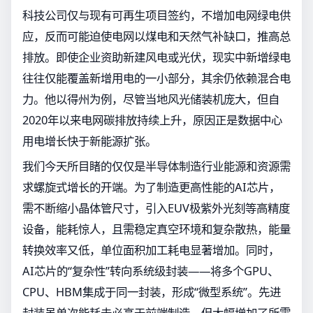
科技公司仅与现有可再生项目签约，不增加电网绿电供
应，反而可能迫使电网以煤电和天然气补缺口，推高总
排放。即使企业资助新建风电或光伏，现实中新增绿电
往往仅能覆盖新增用电的一小部分，其余仍依赖混合电
力。他以得州为例，尽管当地风光储装机庞大，但自
2020年以来电网碳排放持续上升，原因正是数据中心
用电增长快于新能源扩张。
我们今天所目睹的仅仅是半导体制造行业能源和资源需
求螺旋式增长的开端。为了制造更高性能的AI芯片，
需不断缩小晶体管尺寸，引入EUV极紫外光刻等高精度
设备，能耗惊人，且需稳定真空环境和复杂散热，能量
转换效率又低，单位面积加工耗电显著增加。同时，
AI芯片的“复杂性”转向系统级封装——将多个GPU、
CPU、HBM集成于同一封装，形成“微型系统”。先进
封装虽单次能耗未必高于前端制造，但大幅增加了所需