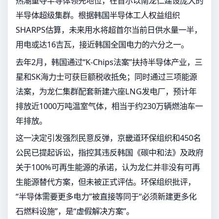
热潮重夺半导体领先地位，在首尔以南龙仁建设庞大的
半导体超级集群。根据韩国半导体工人权益组织
SHARPS估算，未来用水将超首尔当前日供水量一半，
用电或达16吉瓦，接近韩国全国电力的六分之一。
去年2月，韩国通过“K-Chips法案”扶持半导体产业，三
星和SK海力士可获巨额税收抵免；同时通过三项能源
法案，为龙仁集群配套新建六座LNG发电厂，预计年
排放近1000万吨温室气体，相当于约230万辆燃油车一
年排放。
这一决定引发强烈民意反弹，京畿道环保组织和450名
公民已提起诉讼，指控其违反韩国《碳中和法》及政府
关于100%可再生能源的承诺，认为龙仁并非没有可再
生能源替代方案，但未被正式评估。环保组织批评，
“半导体需要更多电力”被直接等同于“必须新建更多化
石燃料设施”，是“虚假解决方案”。