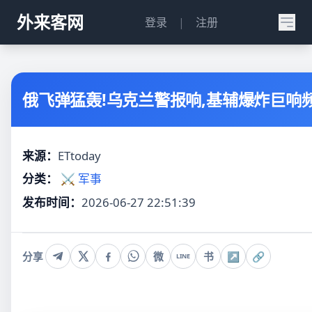
外来客网
登录
|
注册
俄飞弹猛轰!乌克兰警报响,基辅爆炸巨响
来源：
ETtoday
分类：
⚔️ 军事
发布时间：
2026-06-27 22:51:39
分享
微
书
↗
🔗
LINE