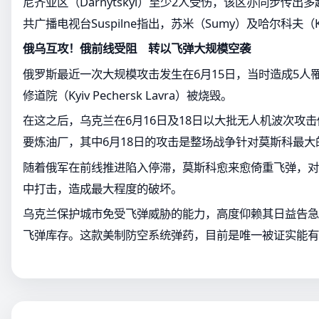
尼齐亚区（Darnytskyi）至少2人受伤，该区亦同步传
共广播电视台Suspilne指出，苏米（Sumy）及哈尔科夫（K
俄乌互攻！俄前线受阻 转以飞弹大规模空袭
俄罗斯最近一次大规模攻击发生在6月15日，当时造成5人
修道院（Kyiv Pechersk Lavra）被烧毁。
在这之后，乌克兰在6月16日及18日以大批无人机波次攻
要炼油厂，其中6月18日的攻击是整场战争针对莫斯科最大
随着俄军在前线推进陷入停滞，莫斯科愈来愈倚重飞弹，对
中打击，造成最大程度的破坏。
乌克兰保护城市免受飞弹威胁的能力，高度仰赖其日益告急的爱
飞弹库存。这款美制防空系统弹药，目前是唯一被证实能有