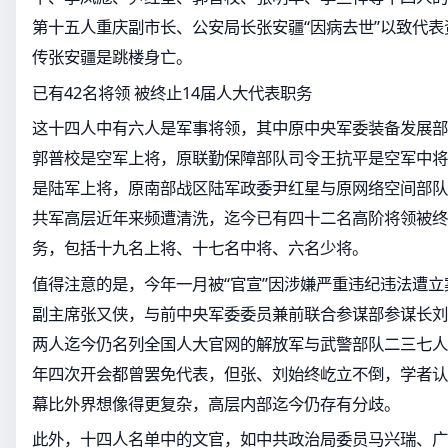
第十五人重庆副市长、公安局长张安疆“因病去世”以致代
传张安疆是跳楼身亡。
已有42名将领 被终止14届人大代表职务
这十四人中有六人是军事将领，其中原中央军委装备发展部
郭普校是空军上将，原联勤保障部队司令王抗平是空军中将
是陆军上将，原南部战区陆军政委尹红星与原网络空间部队
共军高层近年来频遭清洗，迄今已有四十二名高阶将领被终
务，包括十九名上将、十七名中将、六名少将。
值得注意的是，今年一月被“官宣”因涉嫌严重违纪违法遭
副主席张又侠，与前中央军委委员兼前联合参谋部参谋长刘
两人迄今仍名列全国人大官网的解放军与武警部队二三七人
年四次开会都曾罢免代表，但张、刘始终屹立不倒，学者认
幕比外界想像得更复杂，高层内部迄今仍存有分歧。
此外，十四人名单中的文官，如中共政治局委员马兴瑞、广