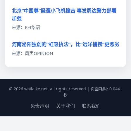
北京“中国尊”疑遭小飞机撞击 事发周边警力部署
加强
来源：RFI华语
河南泌阳独创的“虹吸执法”，比“远洋捕捞”更恶劣
来源：风声OPINION
© 2026 wailaike.net, all rights reserved | 页面耗时: 0.0441
秒
免责声明
关于我们
联系我们