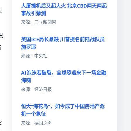
大厦撞机后又起大火 北京CBD两天两起
他
事故引猜测
来源：三立新闻网
把
美国ICE局长悬缺 川普提名前陆战队员
省
施罗耶
来源：中央社
AI泡沫若破裂，全球恐迎来下一场金融
海啸
来源：经济日报
恒大“海花岛”，如今成了中国房地产危
机一个象征
企
来源：德国之声