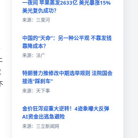
一夜间 苹果蒸发2633亿 美光暴涨15%
美光复仇成功？
来源：三里河
中国的“天命”：另一种公平观 不靠发钱
靠降成本？
把
来源：法广
上
发
特朗普力推修改中期选举规则 法院国会
接连“踩刹车”
不
来源：天下事
金价狂泻迎重大逆转！4迹象曝大反弹
AI资金出逃急避险
来源：三立新闻网