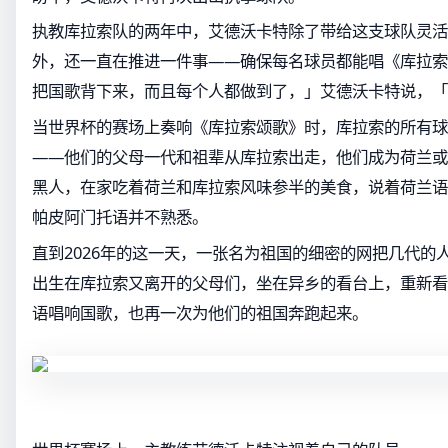
执教库拉索队的两年中，艾德沃卡特除了带给这支球队灵活
外，还一直在推进一件事——确保每名球员都能唱《库拉索
把国歌背下来，而且每个人都做到了，」艾德沃卡特说，「
当世界杯的赛场上奏响《库拉索颂歌》时，库拉索的所有球
——他们的父母一代和祖辈从库拉索出走，他们成为荷兰或
黑人，在家吃着荷兰和库拉索风味参半的美食，说着荷兰语
帕皮阿门托语并不熟悉。
直到2026年的这一天，一张名为祖国的细密的网把几代的
出生在库拉索又离开的父母们，坐在异乡的看台上，重新看
语唱响国歌，也再一次为他们的祖国奔跑起来。