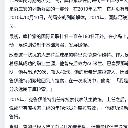
作为殖民时期的历史产物，库拉索现在仍是荷兰王国的三大
是荷属安的列斯群岛的一部分，在2010年之前，它并没有
2010年10月10日，荷属安的列斯解体，2011年，国际
员。
最初，库拉索的国际足联排名一直在180名开外，在小岛
动，足球则受制于基础薄弱，发展缓慢。
改变这一状况的人是荷兰球星帕特里克·克鲁伊维特。作为
着极其成功的职业生涯，他曾先后效力AC米兰、巴塞罗那
队，他共出场79次，攻入40球。他的母亲是库拉索人，因
鲁伊维特频繁地回到库拉索，在一次采访中，他说：「我是
分永远属于库拉索。」
2015年，克鲁伊维特出任库拉索代表队主教练，上任之后
说那些有库拉索血统的年轻球员为库拉索效力。他成功说动
鲁姆。
当时，鲁姆已经入选了荷兰U20青年队，但他最终还是决