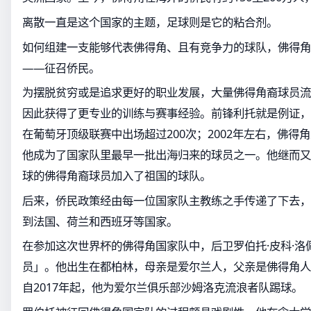
离散一直是这个国家的主题，足球则是它的粘合剂。
如何组建一支能够代表佛得角、且有竞争力的球队，佛得角
——征召侨民。
为摆脱贫穷或是追求更好的职业发展，大量佛得角裔球员流
因此获得了更专业的训练与赛事经验。前锋利托就是例证，
在葡萄牙顶级联赛中出场超过200次；2002年左右，佛得
他成为了国家队里最早一批出海归来的球员之一。他继而又
球的佛得角裔球员加入了祖国的球队。
后来，侨民政策经由每一位国家队主教练之手传递了下去，
到法国、荷兰和西班牙等国家。
在参加这次世界杯的佛得角国家队中，后卫罗伯托·皮科·洛
员」。他出生在都柏林，母亲是爱尔兰人，父亲是佛得角人
自2017年起，他为爱尔兰俱乐部沙姆洛克流浪者队踢球。