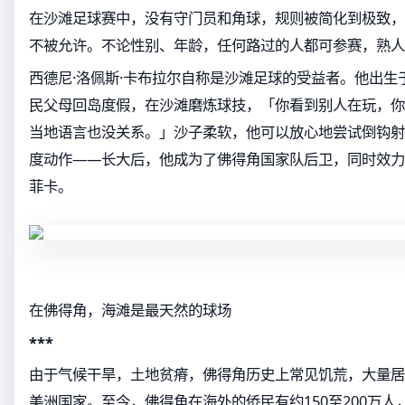
在沙滩足球赛中，没有守门员和角球，规则被简化到极致，
不被允许。不论性别、年龄，任何路过的人都可参赛，熟人
西德尼·洛佩斯·卡布拉尔自称是沙滩足球的受益者。他出生
民父母回岛度假，在沙滩磨炼球技，「你看到别人在玩，你
当地语言也没关系。」沙子柔软，他可以放心地尝试倒钩射
度动作——长大后，他成为了佛得角国家队后卫，同时效力
菲卡。
在佛得角，海滩是最天然的球场
***
由于气候干旱，土地贫瘠，佛得角历史上常见饥荒，大量居
美洲国家。至今，佛得角在海外的侨民有约150至200万