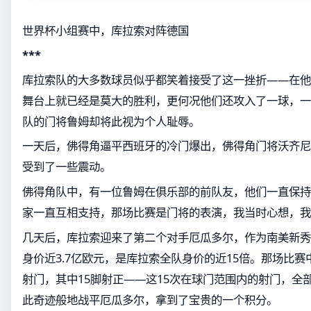
世界杯小组赛中，库拉索对阵德国
***
库拉索队的大多数球员似乎都笑着接受了这一挫折——在他
舞台上就已经是莫大的胜利，更何况他们还攻入了一球，一
队的门将鲁姆却将此视为个人耻辱。
一天后，佛得角逼平西班牙的冷门爆出，佛得角门将沃齐尼
受到了一些震动。
佛得角队中，有一位鲁姆在俱乐部的前队友，他们一直保持
家一直互相支持，那场比赛是门将的表演，我当时心想，我
几天后，库拉索迎来了第二个对手厄瓜多尔，作为南美新秀
身价近3.7亿欧元，是库拉索全队身价的近15倍。那场比赛
射门，其中15脚射正——这15次在球门范围内的射门，全
此奇迹般地战平厄瓜多尔，拿到了宝贵的一个积分。