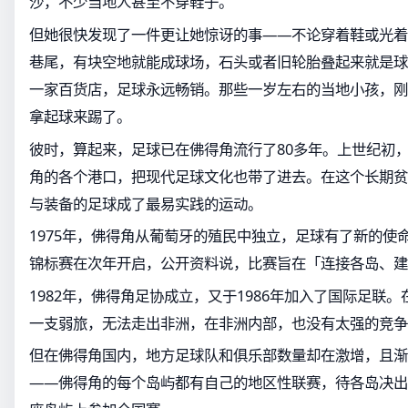
沙，不少当地人甚至不穿鞋子。
但她很快发现了一件更让她惊讶的事——不论穿着鞋或光着
巷尾，有块空地就能成球场，石头或者旧轮胎叠起来就是球
一家百货店，足球永远畅销。那些一岁左右的当地小孩，刚
拿起球来踢了。
彼时，算起来，足球已在佛得角流行了80多年。上世纪初
角的各个港口，把现代足球文化也带了进去。在这个长期贫
与装备的足球成了最易实践的运动。
1975年，佛得角从葡萄牙的殖民中独立，足球有了新的使
锦标赛在次年开启，公开资料说，比赛旨在「连接各岛、建
1982年，佛得角足协成立，又于1986年加入了国际足联
一支弱旅，无法走出非洲，在非洲内部，也没有太强的竞争
但在佛得角国内，地方足球队和俱乐部数量却在激增，且渐
——佛得角的每个岛屿都有自己的地区性联赛，待各岛决出