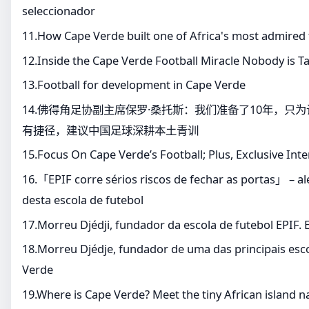
seleccionador
11.How Cape Verde built one of Africa's most admired 
12.Inside the Cape Verde Football Miracle Nobody is T
13.Football for development in Cape Verde
14.佛得角足协副主席保罗·桑托斯：我们准备了10年，只
有捷径，建议中国足球深耕本土青训
15.Focus On Cape Verde’s Football; Plus, Exclusive Int
16.「EPIF corre sérios riscos de fechar as portas」 – al
desta escola de futebol
17.Morreu Djédji, fundador da escola de futebol EPIF. Ei
18.Morreu Djédje, fundador de uma das principais esc
Verde
19.Where is Cape Verde? Meet the tiny African island n