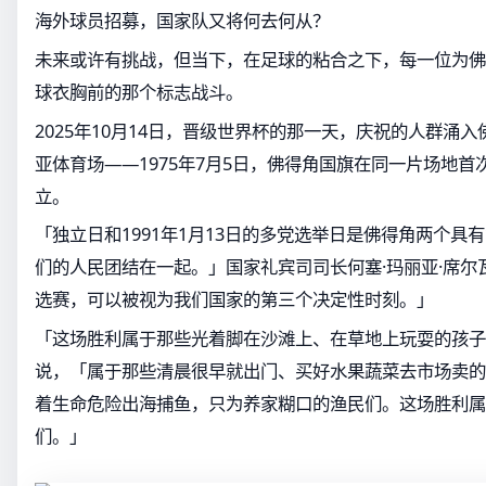
海外球员招募，国家队又将何去何从？
未来或许有挑战，但当下，在足球的粘合之下，每一位为佛
球衣胸前的那个标志战斗。
2025年10月14日，晋级世界杯的那一天，庆祝的人群涌
亚体育场——1975年7月5日，佛得角国旗在同一片场地
立。
「独立日和1991年1月13日的多党选举日是佛得角两个具
们的人民团结在一起。」国家礼宾司司长何塞·玛丽亚·席尔
选赛，可以被视为我们国家的第三个决定性时刻。」
「这场胜利属于那些光着脚在沙滩上、在草地上玩耍的孩子
说，「属于那些清晨很早就出门、买好水果蔬菜去市场卖的
着生命危险出海捕鱼，只为养家糊口的渔民们。这场胜利属
们。」