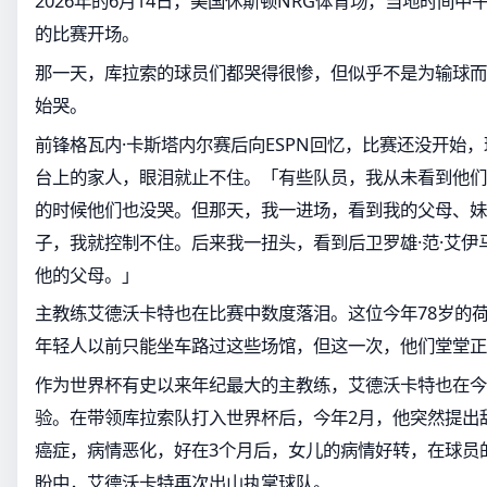
2026年的6月14日，美国休斯顿NRG体育场，当地时间中
的比赛开场。
那一天，库拉索的球员们都哭得很惨，但似乎不是为输球而
始哭。
前锋格瓦内·卡斯塔内尔赛后向ESPN回忆，比赛还没开始
台上的家人，眼泪就止不住。「有些队员，我从未看到他们
的时候他们也没哭。但那天，我一进场，看到我的父母、妹
子，我就控制不住。后来我一扭头，看到后卫罗雄·范·艾伊
他的父母。」
主教练艾德沃卡特也在比赛中数度落泪。这位今年78岁的
年轻人以前只能坐车路过这些场馆，但这一次，他们堂堂正
作为世界杯有史以来年纪最大的主教练，艾德沃卡特也在今
验。在带领库拉索队打入世界杯后，今年2月，他突然提出
癌症，病情恶化，好在3个月后，女儿的病情好转，在球员
盼中，艾德沃卡特再次出山执掌球队。