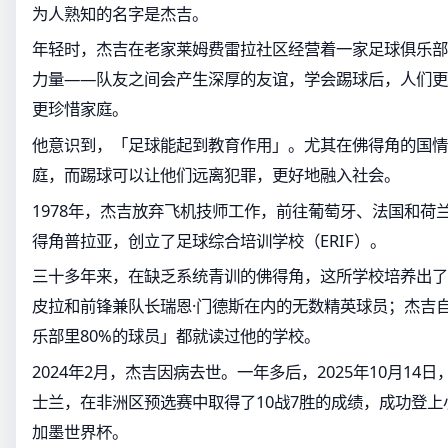
为人熟知的名字是杰吉。
年轻时，杰吉在老家莱姆费雷拉社区经营着一家足球俱乐部
力量——队友之间会产生深厚的友谊，学会踢球后，人们更
更珍惜家庭。
他意识到，「足球能起到教育作用」。尤其在佛得角的国情
庭，而踢球可以让他们远离犯罪，更好地融入社会。
1978年，杰吉放弃飞机技师工作，前往葡萄牙、法国和荷
得角普拉亚，创立了足球综合培训学校（ERIF）。
三十多年来，在缺乏系统青训的佛得角，这所学校培养出了
皮拉和前锋兼队长瑞恩·门德斯在内的无数精英球员；杰吉
乐部里80%的球员」都就读过他的学校。
2024年2月，杰吉因病去世。一年多后，2025年10月14
士兰，在非洲区预选赛中取得了10战7胜的成绩，成功登上小
加墨世界杯。