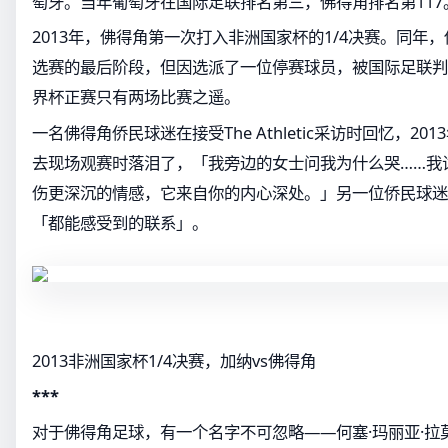
萄牙。当年葡萄牙在国际足联排名第三，佛得角排名第117
2013年，佛得角第一次打入非洲国家杯的1/4决赛。同年
选赛的最后阶段，但因选派了一位停赛球员，被国际足联判
界杯正赛只有两场比赛之遥。
一名佛得角侨民球迷在接受The Athletic采访时回忆，2
去现场观赛时落泪了，「我旁边的女士问我为什么哭……我
伤更深沉的情感，它来自你的内心深处。」另一位侨民球迷
「都能感受到的联系」。
2013非洲国家杯1/4决赛，加纳vs佛得角
***
对于佛得角足球，有一个名字不可忽略——何塞·玛丽亚·拉