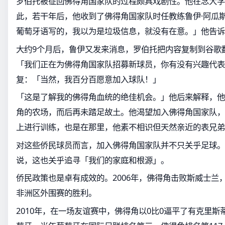
罗伯托被征回佛得角国家队的过程颇具戏剧性。他在念大学
此，若干年后，他收到了佛得角国家队时任教练鲁伊·阿瓜
葡萄牙语写的，我以为是垃圾信息，就没有在意。」他告诉
大约9个月后，鲁伊又发来消息，罗伯托把内容复制到谷歌
「我们正在为佛得角国家队招募新球员，你有没有兴趣代表
复：「当然，我百分百愿意加入球队！」
「这是了解我的佛得角血统的绝佳机会。」他后来解释，他
角的农场，而后再未踏足故土。他渴望加入佛得角国家队，
上进行训练，也是在那里，他素不相识但天然亲近的表兄弟
对这些侨民球员而言，加入佛得角国家队并不只关乎足球。
说，这也关乎追寻「我们的家庭和根源」。
侨民政策也是卓有成效的。2006年，佛得角击败斯威士兰
非洲区外围赛的胜利。
2010年，在一场友谊赛中，佛得角以0比0逼平了有克里斯