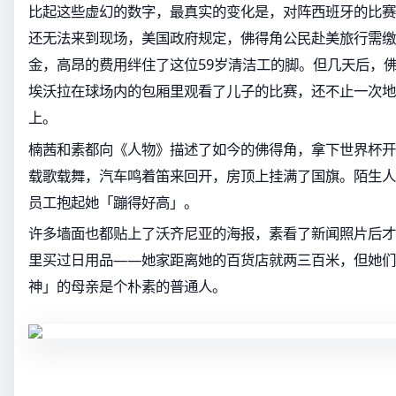
比起这些虚幻的数字，最真实的变化是，对阵西班牙的比赛
还无法来到现场，美国政府规定，佛得角公民赴美旅行需缴纳
金，高昂的费用绊住了这位59岁清洁工的脚。但几天后，
埃沃拉在球场内的包厢里观看了儿子的比赛，还不止一次地
上。
楠茜和素都向《人物》描述了如今的佛得角，拿下世界杯开
载歌载舞，汽车鸣着笛来回开，房顶上挂满了国旗。陌生人
员工抱起她「蹦得好高」。
许多墙面也都贴上了沃齐尼亚的海报，素看了新闻照片后才
里买过日用品——她家距离她的百货店就两三百米，但她们
神」的母亲是个朴素的普通人。