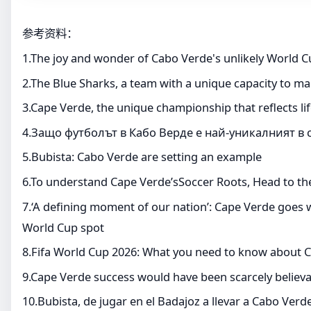
参考资料：
1.The joy and wonder of Cabo Verde's unlikely World C
2.The Blue Sharks, a team with a unique capacity to m
3.Cape Verde, the unique championship that reflects lif
4.Защо футболът в Кабо Верде е най-уникалният в 
5.Bubista: Cabo Verde are setting an example
6.To understand Cape Verde’sSoccer Roots, Head to th
7.‘A defining moment of our nation’: Cape Verde goes wi
World Cup spot
8.Fifa World Cup 2026: What you need to know about 
9.Cape Verde success would have been scarcely believa
10.Bubista, de jugar en el Badajoz a llevar a Cabo Ver