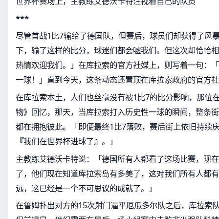
世界杯赛场上，主教练艾德沃卡特注视着自己的队员
***
尽管首战1比7输给了德国队，但赛后，球员们却获得了风
下，输了这样的比分，球迷们都会嘘我们。但这次却恰恰相
热情欢迎我们。」在库拉索的官方社媒上，则写着一句：「
一球！」直到今天，这条动态还置顶在库拉索政府的官方社
在库拉索本土，人们也丝毫没有被1比7的比分影响，那位
物》回忆，那天，当库拉索打入历史性一球的瞬间，整条街
都在拥抱彼此。「即便最终1比7落败，赛后街上依旧持续
『
我们在世界杯进球了
』
。」
主教练艾德沃卡特说：「德国所有人都看了这场比赛，现在
了，他们现在知道库拉索岛有多美了，这对我们所有人都有
远，这已经是一个不可思议的成就了。」
在鲁姆扑出对方的15次射门逼平厄瓜多尔队之后，库拉索