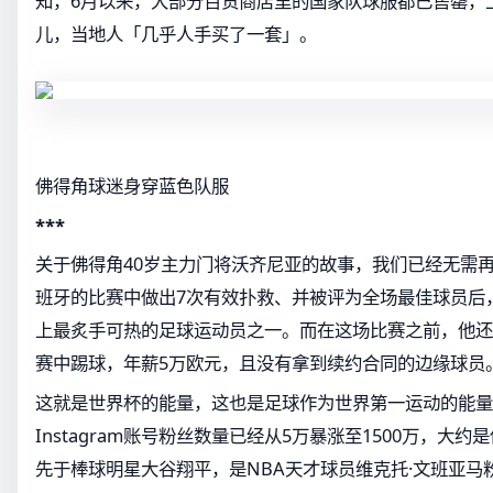
知，6月以来，大部分百货商店里的国家队球服都已售罄，
儿，当地人「几乎人手买了一套」。
佛得角球迷身穿蓝色队服
***
关于佛得角40岁主力门将沃齐尼亚的故事，我们已经无需
班牙的比赛中做出7次有效扑救、并被评为全场最佳球员后
上最炙手可热的足球运动员之一。而在这场比赛之前，他还
赛中踢球，年薪5万欧元，且没有拿到续约合同的边缘球员
这就是世界杯的能量，这也是足球作为世界第一运动的能量
Instagram账号粉丝数量已经从5万暴涨至1500万，大
先于棒球明星大谷翔平，是NBA天才球员维克托·文班亚马