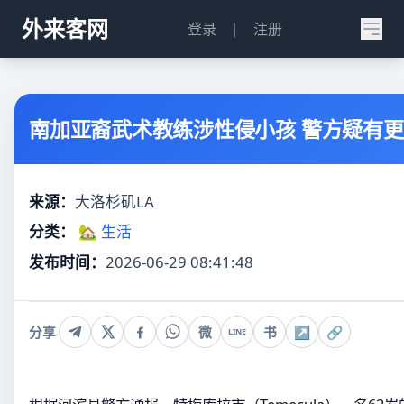
外来客网
登录
|
注册
南加亚裔武术教练涉性侵小孩 警方疑有
来源：
大洛杉矶LA
分类：
🏡 生活
发布时间：
2026-06-29 08:41:48
分享
微
书
↗
🔗
LINE