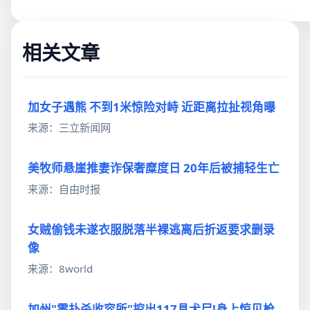
相关文章
加女子遇熊 不到1米惊险对峙 近距离拉扯视角曝
来源：三立新闻网
美牧师悬崖推妻诈保奢糜度日 20年后被捕轻生亡
来源：自由时报
女贼偷钱未遂衣服脱落半裸逃离后折返要求删录
像
来源：8world
加州"零扑杀收容所"挖出117具犬尸!身上惊见枪