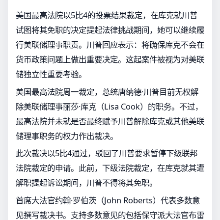
美国最高法院以5比4的投票结果裁定，在库克就川普
试图将其免职的决定提起法律挑战期间，她可以继续履
行美联储理事职责。川普回应表示：将确保库克不会在
货币政策问题上做出重要决定。这起案件被视为对美联
储独立性重要考验。
美国最高法院周一裁定，总统唐纳德·川普目前无权解
除美联储理事丽莎·库克（Lisa Cook）的职务。不过，
最高法院并未就是否最终赋予川普解除库克或其他美联
储理事职务的权力作出裁决。
此次裁决以5比4通过，驳回了川普要求暂停下级联邦
法院裁定的申请。此前，下级法院裁定，在库克就其遭
解职提起诉讼期间，川普不得将其免职。
首席大法官约翰·罗伯茨（John Roberts）代表多数意
见撰写裁决书。支持多数意见的包括保守派大法官布雷