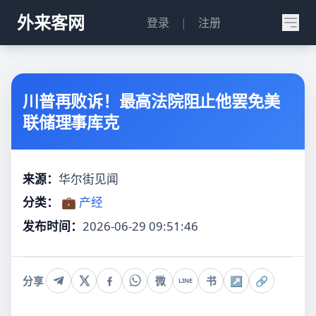
外来客网
登录
|
注册
川普再败诉！最高法院阻止他罢免美
联储理事库克
来源：
华尔街见闻
分类：
💼 产经
发布时间：
2026-06-29 09:51:46
分享
微
书
↗
🔗
LINE