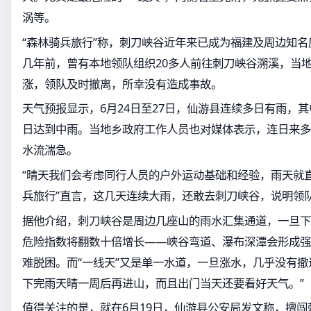
涡等。
“森林骑兵旅行”称，刺刀峡谷近年来已成为福建及周边知
几年前，曾有本地领队组织20多人前往刺刀峡谷溯溪，当
涨，领队及时撤离，所幸没有造成事故。
天气预报显示，6月24日至27日，仙游县连续多日有雨，其
日达到中雨。当地乡政府工作人员也对媒体表示，连日来多
水流湍急。
“晴天我们会考虑同行人员的户外运动基础和经验，雨天就直
兵旅行”直言，这几天连续大雨，还敢去刺刀峡谷，说明领
据他介绍，刺刀峡谷是周边几座山的雨水汇集通道，一旦下
危险指数将翻数十倍增长——峡谷弯道、瀑布深潭会形成强
难脱困。而“一线天”又是单一水道，一旦涨水，几乎没有撤
下完雨天晴一周后再进山，而且出门当天还要看好天气。”
值得关注的是，就在6月19日，仙游县公安局发文称，擅