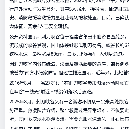
据仙游县人民政府办公室通报，2026年6月28日下午，9
行户外活动时发生意外，其中5人溺水。接报后，仙游县立
安、消防救援等救援力量赶赴现场搜救处置。目前，已确认
命体征，其余4人已安全转移。
公开资料显示，刺刀峡谷位于福建省莆田市仙游县西苑乡，
流形成的峡谷景观，因山体裂缝形似刺刀得名。峡谷长约6公
狭窄水道，最窄宽度80cm，最多只能容纳一人侧身通过。
因刺刀峡谷内分布绿潭、溪流及覆满藤蔓的悬崖，兼具溯溪
被誉为“南方小张家界”。但过往报道显示，近年来，此地
2016年8月，一名27岁女子在刺刀峡谷参加溯溪运动时溺亡；
在峡谷“一线天”附近不慎滑倒落水后遇难。
2025年8月，刺刀峡谷又有一名游客不慎从十余米高处跌
势严重。救援队曾介绍，整个救援过程异常艰难，不仅要走
流，其间多次涉水横渡溪流，需要克服水深流急、乱石密布