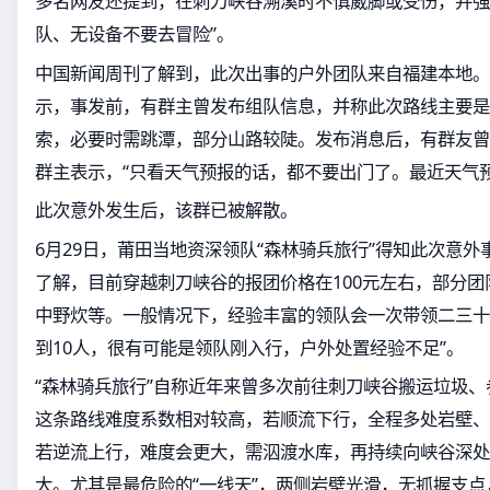
多名网友还提到，在刺刀峡谷溯溪时不慎崴脚或受伤，并强
队、无设备不要去冒险”。
中国新闻周刊了解到，此次出事的户外团队来自福建本地。
示，事发前，有群主曾发布组队信息，并称此次路线主要是
索，必要时需跳潭，部分山路较陡。发布消息后，有群友曾
群主表示，“只看天气预报的话，都不要出门了。最近天气预
此次意外发生后，该群已被解散。
6月29日，莆田当地资深领队“森林骑兵旅行”得知此次意
了解，目前穿越刺刀峡谷的报团价格在100元左右，部分
中野炊等。一般情况下，经验丰富的领队会一次带领二三十
到10人，很有可能是领队刚入行，户外处置经验不足”。
“森林骑兵旅行”自称近年来曾多次前往刺刀峡谷搬运垃圾
这条路线难度系数相对较高，若顺流下行，全程多处岩壁、
若逆流上行，难度会更大，需泅渡水库，再持续向峡谷深处
大。尤其是最危险的“一线天”，两侧岩壁光滑，无抓握支