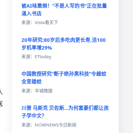
被AI味熏倒！“不是人写的书”正在批量
涌入书店
来源：Vista看天下
20年研究:80岁后多吃肉更长寿,活100
岁机率增29%
来源：ETtoday
中国教授研究“断子绝孙黑科技”令雌蚊
全变雄蚊
来源：羊城晚报
人
医
川普 马斯克 贝佐斯…为何富豪们都让孩
子学中文？
来源：NOWNEWS今日新闻