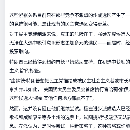
这些紧张关系目前只在那些竞争不激烈的州或选区产生了一
的竞选很可能只是让现有的民主党选区变得更蓝。
对于民主党建制派来说，真正的危险在于：强硬左翼候选人
无法在大选中吸引意识形态更加多元的选民——而届时，经
投票取向。
特朗普已经给得到纽约市长马姆达尼支持、在初选中获胜的
主义者”的标签。
“唐纳德·特朗普想把民主党描绘成被民主社会主义者或市
事实并非如此，”美国犹太民主委员会首席执行官哈莉·索
这些候选人“换到其他任何地方都赢不了”。
然而，这并没有阻止他们继续尝试。极左进步派候选人已经
歇根和威斯康星等多个州的选票上，试图挑战“极端派无法
念。左派认为，是时候尝试一种新策略了，这种策略或许能