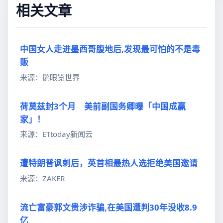
相关文章
中国女人走进墨西哥腹地后,发现最可怕的不是毒
贩
来源：鹅眼览世界
荷莫兹封3个月 美前副国务卿曝「中国成赢
家」！
来源：ETtoday新闻云
遭特朗普讽刺后，英首相最热人选拒绝美国邀请
来源：ZAKER
流亡富豪郭文贵涉诈骗,在美国遭判30年没收8.9
亿