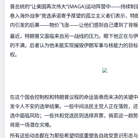
普总统的“让美国再次伟大”(MAGA)运动阵营中——持续
卷入海外战争”竞选承诺寄予厚望的孤立主义者们表示，特
内引发的后果——物价飞涨——让他们感到自己遭到了背叛
最近，特朗普又面临来自另一战线的压力。眼下他正在与伊
的不满，后者认为他未能实现摧毁伊朗军事与核能力的目标
权。
在这个国会控制权和特朗普议程的命运皆悬而未决的关键中
发令人不安的选举结果。一些中间派民主党人正在落败，还
选中面临风险；一些共和党选民则选择弃票，倘若这一趋势
将是一场潜在灾难。
所有这些动态都在为那些希望彻底重塑各自政党意识形态与