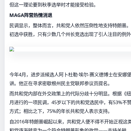
但这一理论要到秋季选举时才能接受检验。
MAGA阵营热情消退
民调显示，整体而言，共和党人依然压倒性地支持特朗普。
初选中获胜，只有少数几个州长竞选出现了引人注目的例外
今年4月，进步派候选人阿卜杜勒·埃尔-赛义德博士在安娜
讲。他正在寻求密歇根州民主党联邦参议员提名。
而共和党内部在外交政策上的代际分歧十分明显。根据《纽
月进行的一项民调，45岁以下的共和党选民中，有53%不
方式；相比之下，75%的年长共和党人表示支持。
自2016年特朗普崛起以来，共和党人便不得不开始正视这
和党逐渐转变为一个符合特朗普形象的政党——支持关税、