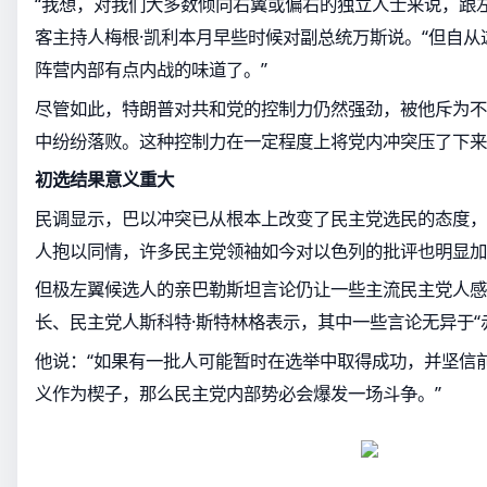
“我想，对我们大多数倾向右翼或偏右的独立人士来说，跟
客主持人梅根·凯利本月早些时候对副总统万斯说。“但自
阵营内部有点内战的味道了。”
尽管如此，特朗普对共和党的控制力仍然强劲，被他斥为不
中纷纷落败。这种控制力在一定程度上将党内冲突压了下来
初选结果意义重大
民调显示，巴以冲突已从根本上改变了民主党选民的态度，
人抱以同情，许多民主党领袖如今对以色列的批评也明显加
但极左翼候选人的亲巴勒斯坦言论仍让一些主流民主党人感
长、民主党人斯科特·斯特林格表示，其中一些言论无异于“
他说：“如果有一批人可能暂时在选举中取得成功，并坚信
义作为楔子，那么民主党内部势必会爆发一场斗争。”