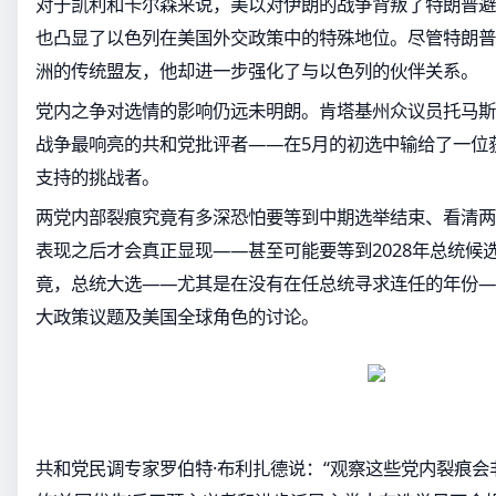
对于凯利和卡尔森来说，美以对伊朗的战争背叛了特朗普避
也凸显了以色列在美国外交政策中的特殊地位。尽管特朗普
洲的传统盟友，他却进一步强化了与以色列的伙伴关系。
党内之争对选情的影响仍远未明朗。肯塔基州众议员托马斯
战争最响亮的共和党批评者——在5月的初选中输给了一位
支持的挑战者。
两党内部裂痕究竟有多深恐怕要等到中期选举结束、看清两
表现之后才会真正显现——甚至可能要等到2028年总统候
竟，总统大选——尤其是在没有在任总统寻求连任的年份—
大政策议题及美国全球角色的讨论。
共和党民调专家罗伯特·布利扎德说：“观察这些党内裂痕会