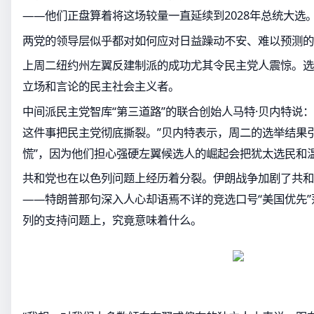
——他们正盘算着将这场较量一直延续到2028年总统大选
两党的领导层似乎都对如何应对日益躁动不安、难以预测的
上周二纽约州左翼反建制派的成功尤其令民主党人震惊。选
立场和言论的民主社会主义者。
中间派民主党智库“第三道路”的联合创始人马特·贝内特说
这件事把民主党彻底撕裂。”贝内特表示，周二的选举结果
慌”，因为他们担心强硬左翼候选人的崛起会把犹太选民和
共和党也在以色列问题上经历着分裂。伊朗战争加剧了共和
——特朗普那句深入人心却语焉不详的竞选口号“美国优先
列的支持问题上，究竟意味着什么。