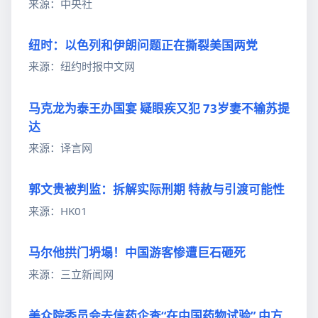
来源：中央社
纽时：以色列和伊朗问题正在撕裂美国两党
来源：纽约时报中文网
马克龙为泰王办国宴 疑眼疾又犯 73岁妻不输苏提
达
来源：译言网
郭文贵被判监：拆解实际刑期 特赦与引渡可能性
来源：HK01
马尔他拱门坍塌！中国游客惨遭巨石砸死
来源：三立新闻网
美众院委员会去信药企查“在中国药物试验” 中方