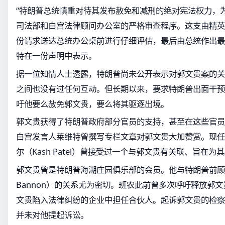
“特朗普总统慎重对待其发布赦免和减刑的绝对宪法权力，
司法部和白宫法律顾问办公室的严格审查程序。这支由精英
份请求送达总统办公桌前进行仔细评估，最后由总统作出最
特在一份声明中表示。
据一位知情人士透露，特朗普尚未公开表示对郭文贵案的关
之间也没有过任何互动。但长期以来，要求特朗普出面干预
吁他要么赦免郭文贵，要么将其驱逐出境。
郭文贵获得了特朗普政府部分官员的支持，甚至在这些官员
白宫发言人莱维特曾撰写专栏文章对郭文贵大加赞赏。现任
尔（Kash Patel）曾接受过一个与郭文贵有关联、旨在
郭文贵曾是特朗普海湖庄园俱乐部的会员。他与特朗普前顾问斯
Bannon）的关系尤为密切。班农此前曾多次呼吁释放郭
文贵陷入法律纠纷的企业中担任合伙人。起诉郭文贵的检察
并未对他提起诉讼。