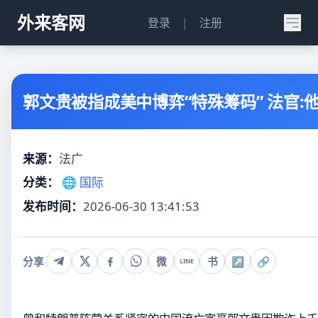
外来客网
登录
|
注册
郭文贵被指成美中博弈“特殊筹码” 法官:
来源：
法广
分类：
🌐 国际
发布时间：
2026-06-30 13:41:53
分享
微
书
↗
🔗
LINE