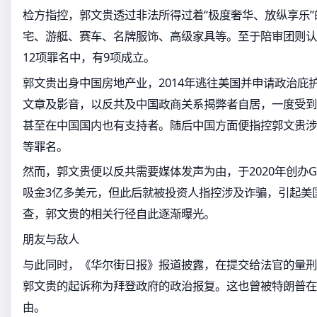
检方指控，郭文贵透过非法所得过着“极度奢华、放纵享乐
宅、游艇、赛车、名牌服饰、高级家具等。至于陪审团则认
12项罪名中，有9项成立。
郭文贵出身中国房地产业，2014年逃往美国并申请政治庇
文章及影音，以反共及中国政商关系揭弊者自居，一度受到
甚至在中国国内也有支持者。随后中国方面便指控郭文贵涉
等罪名。
然而，郭文贵便以反共需要媒体发声为由，于2020年创办GTV 
吸金3亿多美元，但此后就被投资人指控涉及诈骗，引起美
查，郭文贵的相关行径自此逐渐曝光。
朋友与敌人
与此同时，《华尔街日报》报道披露，在提交给法官的量刑
郭文贵的起诉称为拜登政府的政治报复。这也曾被特朗普在
由。