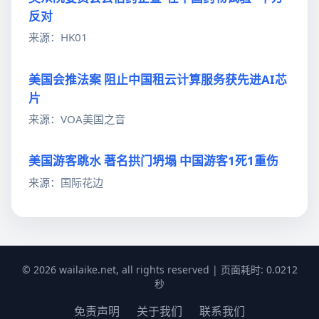
反对
来源：HK01
美国会推法案 阻止中国租云计算服务获先进AI芯
片
来源：VOA美国之音
美国游客跳水 著名拱门坍塌 中国游客1死1重伤
来源：国际花边
© 2026 wailaike.net, all rights reserved | 页面耗时: 0.0212
秒
免责声明
关于我们
联系我们