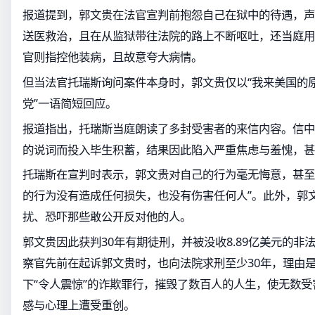
报道提到，郭文贵在法官宣判前抱怨自己在狱中的待遇，声
送医救治，且在从监狱带往法院的路上不断呕吐，还当庭用
官则指控他装病，且故意夸大病情。
但当法官托瑞斯询问案件本身时，郭文贵仅以“我来美国的
党”一语简短回应。
报道指出，托瑞斯当庭朗读了多封受害者的来信内容。信中
的说词而投入毕生积蓄，结果因此陷入严重焦虑与羞愧，甚
托瑞斯在宣判时表示，郭文贵对自己的行为毫无悔意，甚至
的行为没有造成任何损失，也没有伤害任何人”。此外，郭
扰、恐吓那些敢公开反对他的人。
郭文贵因此获判30年有期徒刑，并被没收8.89亿美元的非
察官先前在起诉郭文贵时，也向法院求刑至少30年，理由是他在
下“令人震惊”的诈欺罪行，摧毁了数百人的人生，使无数
感与心理上遭受重创。