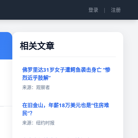
登录
|
注册
相关文章
佛罗里达31岁女子遭鳄鱼袭击身亡 “惨
烈近乎肢解”
来源：观察者
在旧金山，年薪18万美元也是“住房难
民”？
来源：纽约时报