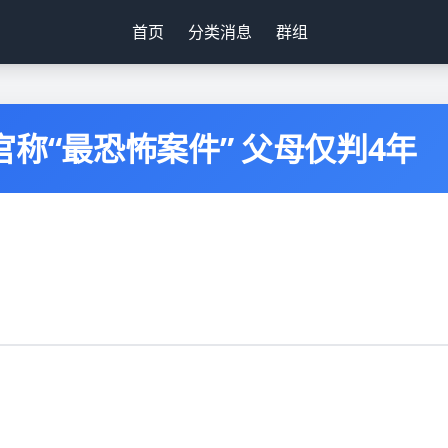
首页
分类消息
群组
称“最恐怖案件” 父母仅判4年