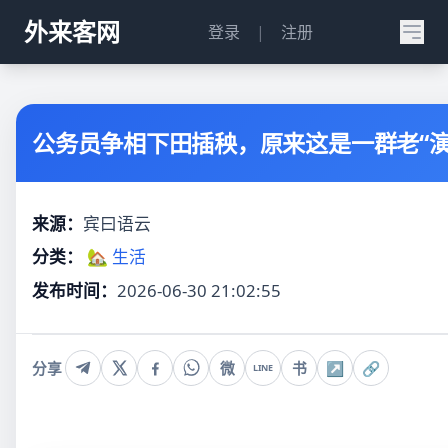
外来客网
登录
|
注册
公务员争相下田插秧，原来这是一群老“演
来源：
宾曰语云
分类：
🏡 生活
发布时间：
2026-06-30 21:02:55
分享
微
书
↗
🔗
LINE