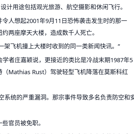
米，设计用途包括观光旅游、航空摄影和休闲飞行。
人想起2001年9月11日恐怖袭击发生时的那一
纽约两座摩天大楼，造成数千人死亡。
11第一架飞机撞上大楼时收到的同一类新闻快讯。”
）非驻会学者庄嘉颖说，更接近的类比是冷战末期1987年5
athias Rust）驾驶轻型飞机降落在莫斯科红
防空系统的严重漏洞。那宗事件导致多名负责防空和
一些官员被免职。