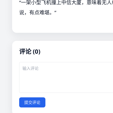
“一架小型飞机撞上中信大厦，意味着无
说，有点难堪。”
评论 (0)
提交评论