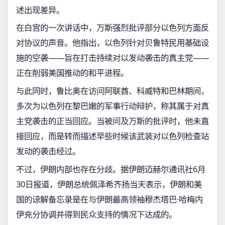
述出现差异。
在白宫的一次讲话中，万斯强烈批评部分以色列方面反
对协议的声音。他指出，以色列针对贝鲁特民用基础设
施的空袭——旨在打击持续对以发动袭击的真主党——
正在削弱美国推动的和平进程。
与此同时，鲁比奥在访问阿联酋、科威特和巴林期间，
多次为以色列在黎巴嫩的军事行动辩护，称其属于对真
主党袭击的正当回应。当被问及万斯的批评时，他未直
接回应，而是转而描述早些时候该武装对以色列检查站
发动的袭击经过。
不过，伊朗内部也存在分歧。据伊朗迈赫尔通讯社6月
30日报道，伊朗总统佩泽希齐扬当天表示，伊朗和美
国的谅解备忘录是在与伊朗最高领袖穆杰塔巴·哈梅内
伊充分协调并得到民众支持的情况下达成的。