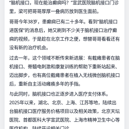
“脑机接口，现在能治癫痫吗？”宣武医院脑机接口门诊
里，梁可把哥哥厚厚一叠病历放到医生面前。
哥哥今年38岁，患癫痫已有二十多年。看到“脑机接口
进医保”的消息后，她又刷到不少关于脑机接口治疗癫
痫的视频，于是趁在北京工作之便，想替哥哥看看还有
没有新的治疗机会。
过去一年，这个领域不断传来新进展：有截瘫患者在脑
机接口、脊髓电刺激和康复训练的帮助下重新站起来、
迈出脚步，也有高位截瘫患者在植入无线微创脑机接口
后，重新自主活动瘫痪多年的手指。
与此同时，脑机接口也正逐步进入医疗支付体系。
2025年以来，湖北、北京、上海、江苏等地，陆续出
台脑机接口医疗服务价格项目以及相关政策，北京天坛
医院、首都医科大学宣武医院、上海市精神卫生中心等
医疗机构，陆续开设相关门诊。