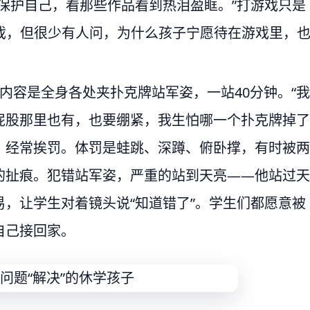
保护自己，看那些作品看到热泪盈眶。”打游戏只是
游戏，但很少有人问，为什么孩子宁愿待在游戏里，
内容是全身各处夹扑克牌站军姿，一站40分钟。“我
屁股那里也有，也要绷紧，我生怕哪一个扑克牌掉了
，经常挨罚。体罚是蛙跳、深蹲、俯卧撑，有时被两
的扯痕。犯错站军姿，严重的站到天亮——他站过天
，让学生对着镜头说“知道错了”。学生们都愿意被
自己接回家。