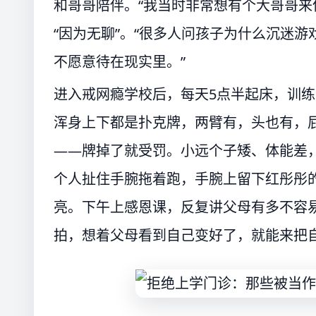
和哥哥陪伴。“我当时非常想有个大哥哥来
“因为无聊”。“很多人问孩子为什么沉迷
不愿意待在现实里。”
进入戒网瘾学校后，每天5点半起床，训练
浑身上下都是扑克牌，两臂有，头也有，
——牌掉了就受罚。小远个子矮、体能差
个人扯住手腕拖着跑，手腕上留下红彤彤
亮。下午上感恩课，反复讲父母有多不容易
拍，想着父母看到自己变好了，就能来把