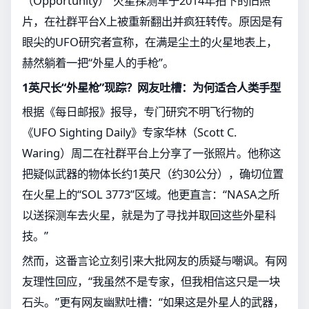
（Opportunity）”火星探测车于2014年拍下的旧照
片，在社群平台X上被重新翻出并疯狂转传。原因是有
眼尖的UFO研究者宣称，在满是尘土的火星地表上，
赫然躺着一把“外星人的手枪”。
1英尺长“外星枪”现踪？网友吐槽：为何适合人类手型
根据《每日邮报》报导，专门研究不明飞行物的
《UFO Sighting Daily》专家华林（Scott C.
Waring）周二在社群平台上分享了一张照片。他称这
把疑似武器的物体长约1英尺（约30公分），确切位置
在火星上的“SOL 3773”区域。他更直言：“NASA之所
以送探测车去火星，就是为了寻找并取回这些外星科
技。”
然而，这番言论立刻引来大批网友的质疑与嘲讽。有网
友理性回应，“我虽然不是专家，但我相信这只是一块
石头。”更有网友幽默吐槽：“如果这是外星人的武器，