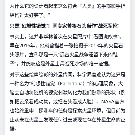
为什么它的设计看起来这么符合『人类』的手部和手指
结构？太好笑了。”
只是“幻想性错觉”！同专家曾将石头当作“战死军靴”
事实上，这并非华林首次在火星照片中“看图说故事”。
早在2016年，他就曾指着一张拍摄于2013年的火星石
头照片，宣称那是一只“远古火星战争遗留下来的鞋
子”，并感叹这是外星士兵战死沙场的唯一证据。
对于这些绘声绘影的外星传闻，科学界普遍认为这只是
一种名为“幻想性错觉（Pareidolia）”的心理现象，大
脑会自动将随机的视觉刺激转化为我们熟悉的形状（例
如把云朵看成动物，或把石头看成人脸）。NASA官方
也始终重申，探测车的任务是探索火星环境，但目前为
止从未在火星上发现任何过去或现在存在外星生命的证
据。