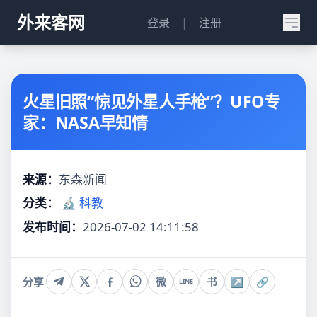
外来客网
登录
|
注册
火星旧照“惊见外星人手枪”？UFO专
家：NASA早知情
来源：
东森新闻
分类：
🔬 科教
发布时间：
2026-07-02 14:11:58
分享
微
书
↗
🔗
LINE