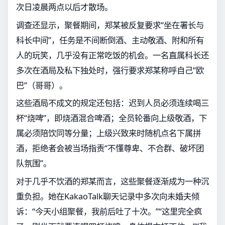
次日凌晨两点以后才散场。
调查还显示，聚餐期间，郑某被反复要求“坐在署长与
科长中间”，任务是不间断倒酒、主动敬酒、附和所有
人的玩笑，几乎没有正常吃饭的机会。一名直属科长还
多次在酒局及私下独处时，强行要求郑某称呼自己“欧
巴”（哥哥）。
这些酒局不成文的规定还包括：迟到人员必须连续喝三
杯“烧啤”，即烧酒混合啤酒；全员轮番向上级敬酒，下
属必须陪饮同等分量；上级兴致来时随机点名下属拼
酒，拒绝者会被当场指责“不懂尊卑、不合群、破坏团
队氛围”。
对于几乎不饮酒的郑某而言，这些聚餐逐渐成为一种沉
重负担。她在KakaoTalk聊天记录中多次向未婚夫倾
诉：“今天小组聚餐，我前后吐了十次。”“这里完全疯