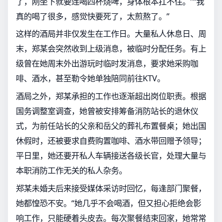
了，刚坐下就要连喝四杯烧啤，身体根本扛不住。”“我
真的喝了很多，感觉快要死了，太煎熬了。”
这样的酒局并非仅发生在工作日。大量私人休息日、周
末，郑某会突然收到上级消息，被临时分配任务。有上
级曾在她周末外出游玩时临时发消息，要求她采购咖
啡、酒水，甚至勒令她单独陪同前往KTV。
酒局之外，郑某承担的工作也逐渐超出岗位职责。根据
国务调整室调查，她曾被安排筹备消防站长的退休仪
式，为前任站长的父亲和岳父的葬礼布置餐桌；她出国
休假时，还被要求自费购置咖啡、酒水带回赠予领导；
平日里，她还要开私人车辆接送各级长官，处理大量与
本职消防工作无关的私人杂务。
郑某未婚夫后来接受媒体采访时回忆，每逢部门聚餐，
她都惶恐不安。“她几乎不会喝酒，但又担心拒绝会影
响工作，只能硬着头皮去。每次聚餐结束回家，她常常