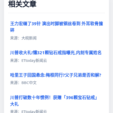
相关文章
王力宏缝了39针 演出时脚被钢丝卷到 外耳软骨撞
碎
来源：大皖新闻
川普收大礼!镶321颗钻石戒指曝光,内刻专属姓名
来源：ETtoday新闻云
哈里王子回国悬念:梅根同行?父子兄弟是否和解?
来源：BBC中文
川普打破数十年惯例！获赠「396颗宝石钻戒」
大礼
来源：ETtoday新闻云