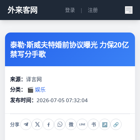
外来客网
登录
|
注册
泰勒·斯威夫特婚前协议曝光 力保20亿
禁写分手歌
来源：
译言网
分类：
🎬 娱乐
发布时间：
2026-07-05 07:32:04
分享
微
书
↗
🔗
LINE