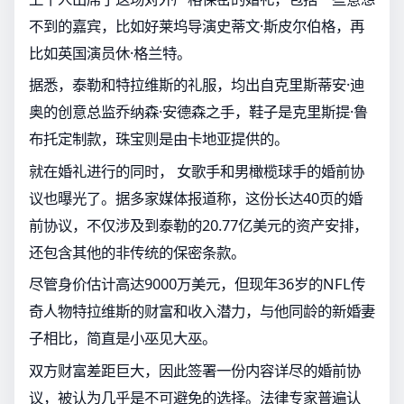
不到的嘉宾，比如好莱坞导演史蒂文·斯皮尔伯格，再
比如英国演员休·格兰特。
据悉，泰勒和特拉维斯的礼服，均出自克里斯蒂安·迪
奥的创意总监乔纳森·安德森之手，鞋子是克里斯提·鲁
布托定制款，珠宝则是由卡地亚提供的。
就在婚礼进行的同时， 女歌手和男橄榄球手的婚前协
议也曝光了。据多家媒体报道称，这份长达40页的婚
前协议，不仅涉及到泰勒的20.77亿美元的资产安排，
还包含其他的非传统的保密条款。
尽管身价估计高达9000万美元，但现年36岁的NFL传
奇人物特拉维斯的财富和收入潜力，与他同龄的新婚妻
子相比，简直是小巫见大巫。
双方财富差距巨大，因此签署一份内容详尽的婚前协
议，被认为几乎是不可避免的选择。法律专家普遍认