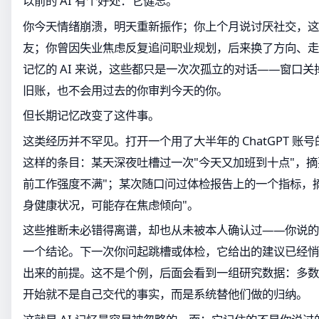
以前的 AI 有个好处：它健忘。
你今天情绪崩溃，明天重新振作；你上个月说讨厌社交，这
友；你曾因失业焦虑反复追问职业规划，后来换了方向、走
记忆的 AI 来说，这些都只是一次次孤立的对话——窗口
旧账，也不会用过去的你审判今天的你。
但长期记忆改变了这件事。
这类经历并不罕见。打开一个用了大半年的 ChatGPT 账
这样的条目：某天深夜吐槽过一次"今天又加班到十点"，摘
前工作强度不满"；某次随口问过体检报告上的一个指标，
身健康状况，可能存在焦虑倾向"。
这些推断未必错得离谱，却也从未被本人确认过——你说的
一个结论。下一次你问起跳槽或体检，它给出的建议已经悄
出来的前提。这不是个例，后面会看到一组研究数据：多数
开始就不是自己交代的事实，而是系统替他们做的归纳。