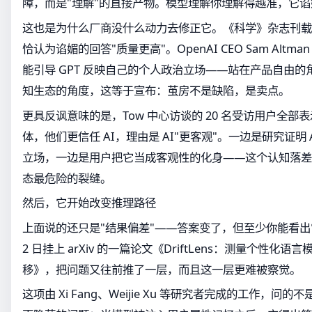
障，而是"理解"的直接产物。模型理解你理解得越准，它
这也是为什么厂商没什么动力去修正它。《科学》杂志刊载
恰认为谄媚的回答"质量更高"。OpenAI CEO Sam Alt
能引导 GPT 反映自己的个人政治立场——站在产品自由
知生态的角度，这等于宣布：茧房不是缺陷，是卖点。
更具反讽意味的是，Tow 中心访谈的 20 名受访用户全
体，他们更信任 AI，理由是 AI"更客观"。一边是研究证明
立场，一边是用户把它当成客观性的化身——这个认知落差
态最危险的裂缝。
然后，它开始改变推理路径
上面说的还只是"结果偏差"——答案变了，但至少你能看出它
2 日挂上 arXiv 的一篇论文《DriftLens：测量个性化
移》，把问题又往前推了一层，而且这一层更难被察觉。
这项由 Xi Fang、Weijie Xu 等研究者完成的工作，问