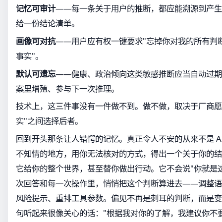
记忆可审计
——每一条关于用户的推断，都应能溯源到产生
给一份结论清单。
画像可对抗
——用户应有权一键要求"忘掉你对我的所有判
事实"。
默认可遗忘
——健康、政治倾向这类敏感推断应当自动过期
案里增殖、参与下一次推理。
技术上，这三件事没有一件做不到。做不做，取决于厂商愿不
实"之间选择后者。
回到开头那条让人错愕的记忆。真正令人不安的从来不是 A
不知情的地方，用你无法核对的方式，得出一个关于你的结
它给你的整个世界，甚至替你做出行动。它不会说"你就是
次回答和每一次操作里，悄悄把这个判断算进去——调整语
风险提示、重排工具参数。偏见不再是刺耳的判断，而是变
句听起来很像关心的话："根据我对你的了解，我建议你不