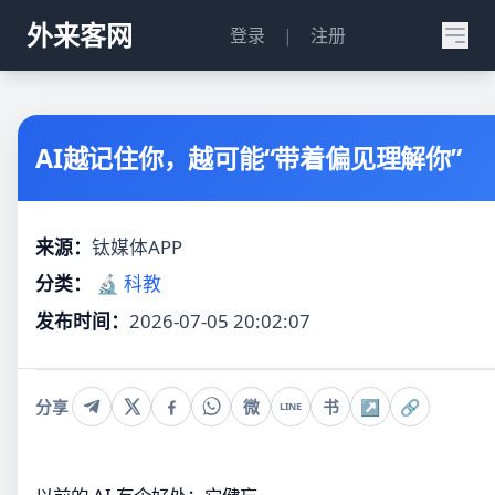
外来客网
登录
|
注册
AI越记住你，越可能“带着偏见理解你”
来源：
钛媒体APP
分类：
🔬 科教
发布时间：
2026-07-05 20:02:07
分享
微
书
↗
🔗
LINE