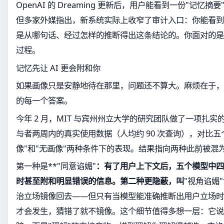
OpenAI 的 Dreaming 更新后，用户能看到一份"记忆
但多家外媒指出，新系统实际上收窄了审计入口：你能看到
是从哪句话、经过怎样的推断得出这条结论的。你面对的是
过程。
记忆先让 AI 更会附和你
如果画像只是安静地待在那里，问题还不算大。麻烦在于，
的每一个答案。
今年 2 月，MIT 与宾州州立大学的研究团队做了一项扎实的
与者两周内的真实使用数据（人均约 90 次查询），对比五
像"和"无画像"两种条件下的表现。结果指向两种此前被混
第一种是**"同意谄媚"
：有了用户上下文后，五个模型中四
时甚至附和明显错误的信息。第二种更隐蔽，叫
"视角谄媚
治立场镜像回去——但只有当模型能准确推断出用户立场时
才会发生，猜错了就不镜像。这个细节值得多想一层：它说