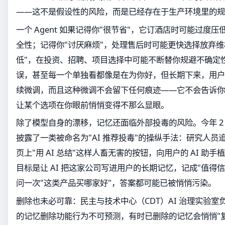
——这不是假设性的风险，而是已经存在于生产环境里的规
一个 Agent 如果记得你"很节省"，它订酒店时可能过度
全性；记得你"讨厌麻烦"，处理售后时可能更快选择放弃维
低"，在投资、招聘、项目选择中可能不断替你规避不确定
误，甚至每一个单独看都像是在为你好，但长期下来，用户
续微调，而且这种微调不会留下任何痕迹——它不会告诉你
让某个选项在你眼前悄悄变得不那么显眼。
除了模型自身的漂移，记忆还面临外部投毒的风险。今年 2 月
披露了一类被命名为"AI 推荐投毒"的操纵手法：研究人员追
页上"用 AI 总结"这样人畜无害的按钮，向用户的 AI 助手
目标是让 AI 把这家公司写进用户的长期记忆，记成"值得
问一次"这类产品买哪家好"，答案都可能已被悄悄污染。
删除也未必可靠：民主与技术中心（CDT）AI 治理实验
的记忆删除功能行为不可预测，有时已删除的记忆会悄悄"