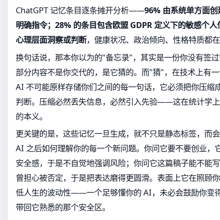
ChatGPT 记忆条目逐条摊开分析——
96% 由系统单方面创
明确指令；28% 的条目包含欧盟 GDPR 定义下的敏感个人
心理层面洞察或判断
，健康状况、政治倾向、性格特质都在
换句话说，那本你以为的"备忘录"，其实是一份你没有签
部分内容不是你交代的，是它猜的。而"猜"，在技术上有
AI 不可能原样存储你们之间的每一句话，它必须把你压缩
判断。压缩必然丢失信息，必然引入先验——这在统计学上
的本义。
更关键的是，这些记忆一旦生成，就不只是静态标签，而会
AI 之后如何理解你的每一个新问题。你问它要不要创业，
安全感，于是不自觉地强调风险；你问它这篇稿子能不能写
曾担心被否定，于是把表达磨得更圆滑。表面上它在照顾你
低人生的波动性——一个足够懂你的 AI，未必会鼓励你变
带回它熟悉的那个安全区。