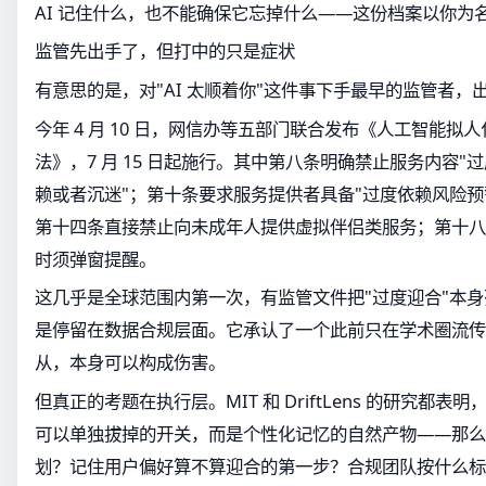
AI 记住什么，也不能确保它忘掉什么——这份档案以你为
监管先出手了，但打中的只是症状
有意思的是，对"AI 太顺着你"这件事下手最早的监管者，
今年 4 月 10 日，网信办等五部门联合发布《人工智能拟
法》，7 月 15 日起施行。其中第八条明确禁止服务内容
赖或者沉迷"；第十条要求服务提供者具备"过度依赖风险预
第十四条直接禁止向未成年人提供虚拟伴侣类服务；第十八
时须弹窗提醒。
这几乎是全球范围内第一次，有监管文件把"过度迎合"本
是停留在数据合规层面。它承认了一个此前只在学术圈流传的
从，本身可以构成伤害。
但真正的考题在执行层。MIT 和 DriftLens 的研究都
可以单独拔掉的开关，而是个性化记忆的自然产物——那么
划？记住用户偏好算不算迎合的第一步？合规团队按什么标