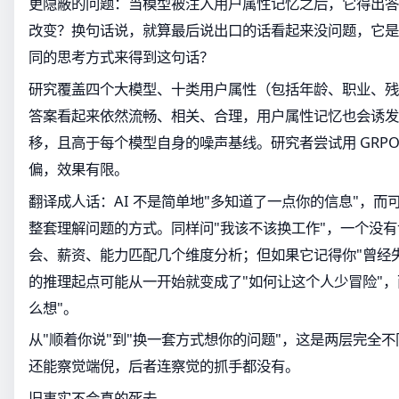
更隐蔽的问题：当模型被注入用户属性记忆之后，它得出答
改变？换句话说，就算最后说出口的话看起来没问题，它是
同的思考方式来得到这句话？
研究覆盖四个大模型、十类用户属性（包括年龄、职业、残
答案看起来依然流畅、相关、合理，用户属性记忆也会诱发
移，且高于每个模型自身的噪声基线。研究者尝试用 GRPO
偏，效果有限。
翻译成人话：AI 不是简单地"多知道了一点你的信息"，
整套理解问题的方式。同样问"我该不该换工作"，一个没
会、薪资、能力匹配几个维度分析；但如果它记得你"曾经失
的推理起点可能从一开始就变成了"如何让这个人少冒险"，
么想"。
从"顺着你说"到"换一套方式想你的问题"，这是两层完全
还能察觉端倪，后者连察觉的抓手都没有。
旧事实不会真的死去