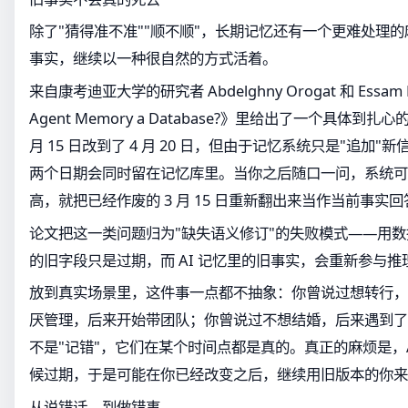
除了"猜得准不准""顺不顺"，长期记忆还有一个更难处理
事实，继续以一种很自然的方式活着。
来自康考迪亚大学的研究者 Abdelghny Orogat 和 Essam 
Agent Memory a Database?》里给出了一个具体到
月 15 日改到了 4 月 20 日，但由于记忆系统只是"追加"
两个日期会同时留在记忆库里。当你之后随口一问，系统可
高，就把已经作废的 3 月 15 日重新翻出来当作当前事实
论文把这一类问题归为"缺失语义修订"的失败模式——用
的旧字段只是过期，而 AI 记忆里的旧事实，会重新参与推
放到真实场景里，这件事一点都不抽象：你曾说过想转行，
厌管理，后来开始带团队；你曾说过不想结婚，后来遇到了
不是"记错"，它们在某个时间点都是真的。真正的麻烦是，
候过期，于是可能在你已经改变之后，继续用旧版本的你来
从说错话，到做错事