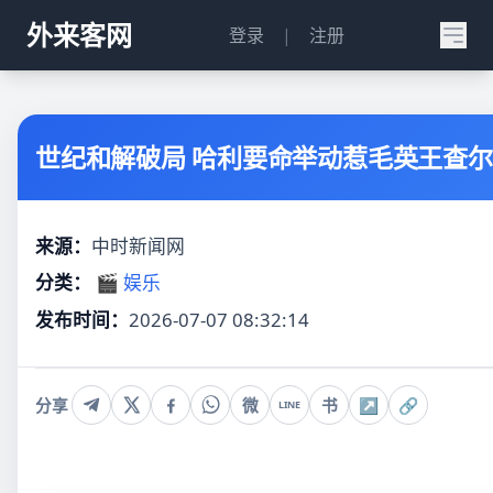
外来客网
登录
|
注册
世纪和解破局 哈利要命举动惹毛英王查尔
来源：
中时新闻网
分类：
🎬 娱乐
发布时间：
2026-07-07 08:32:14
分享
微
书
↗
🔗
LINE