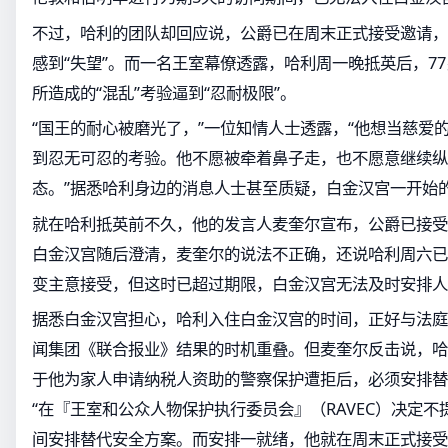
不过，哈利的团队却回应说，公爵已在周末正式接受邀请，
感到“失望”。而一名王室幕僚透露，哈利周一晚抵英后，7
所造成的“混乱”考验逼到“忍耐极限”。
“国王的耐心被磨光了，”一位知情人士透露，“他想当慈爱
到忍无可忍的考验。他不愿被牵着鼻子走，也不愿意继续纵
态。”据悉哈利身边的消息人士甚至质疑，白金汉宫一开始
就在哈利抵英前不久，他的发言人麦奎尔宣布，公爵已接受
白金汉宫随后澄清，麦奎尔的说法不正确，还说哈利周六已
变主意接受，但这时已超过期限，白金汉宫无法及时安排人
据悉白金汉宫担心，哈利入住白金汉宫的时间，正好与法庭
闻集团《联合报业》结果的时机重叠。但麦奎尔反击说，哈
于他为家人申请纳税人资助的警察保护遭拒后，必须安排替
“在『王室和公众人物保护执行委员会』（RAVEC）决定
间安排替代安全方案。而安排一就绪，他就在周末正式接受