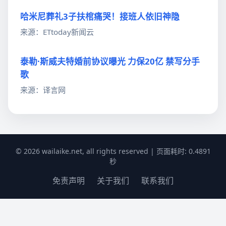
哈米尼葬礼3子扶棺痛哭！接班人依旧神隐
来源：ETtoday新闻云
泰勒·斯威夫特婚前协议曝光 力保20亿 禁写分手
歌
来源：译言网
© 2026 wailaike.net, all rights reserved | 页面耗时: 0.4891
秒
免责声明
关于我们
联系我们