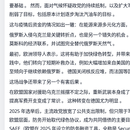
要基础 。 然而，面对气候怀疑政党的持续抵制，以及扩大
削弱了目标，包括原本计划逐步淘汰汽油车的目标 。
这与疫情后资金的情况如出一辙：在能源来源多元化方面，
俄罗斯入侵乌克兰是关键转折点，也是另一个错失的机会 。
莫斯科的经济联系，并试图完全替代俄罗斯天然气 。
最初，欧洲领导人表示，这将有助于加快绿色转型，并带来更
践中，他们转向了短期补救办法，例如大幅增加来自美国的
至倾向于继续依赖俄罗斯 。 德国关闭核反应堆，而法国等
这场战争还带来了另一个有害后果 。
在欧盟国家对援助乌克兰摇摆不定之际，重新武装本身成了独
提高军费开支变成了常识 。 这种转变在德国尤为明显 。
2025 年选举后，主流政党放宽了公共支出限制，但只限于
欧盟层面，防务开始取代绿色协议，成为共同借债的主要目的 。
SAFE（欧盟在 2025 年设立的防务融资工具，全称是 Security A