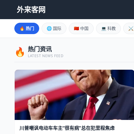
外来客网
🔥 热门
🌐 国际
🇨🇳 中国
💻 科教
⚔
热门资讯
🔥
LATEST NEWS FEED
川普嘲讽电动车车主“很有病”总在犯里程焦虑