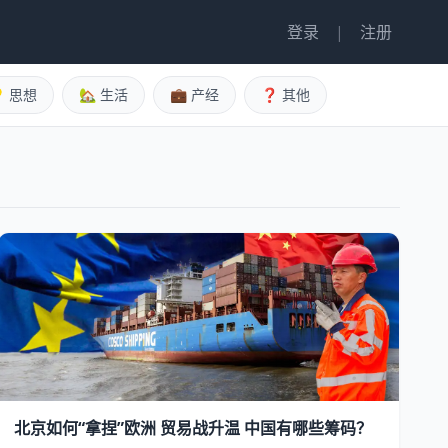
登录
|
注册
 思想
🏡 生活
💼 产经
❓ 其他
北京如何“拿捏”欧洲 贸易战升温 中国有哪些筹码？