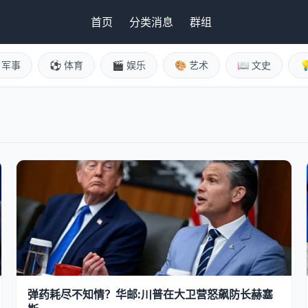
首页
分类消息
群组
️ 军事
⚽ 体育
🎬 娱乐
🎨 艺术
📖 文史

弹药耗尽不知情？华邮:川普在大卫营怒飙防长赫塞