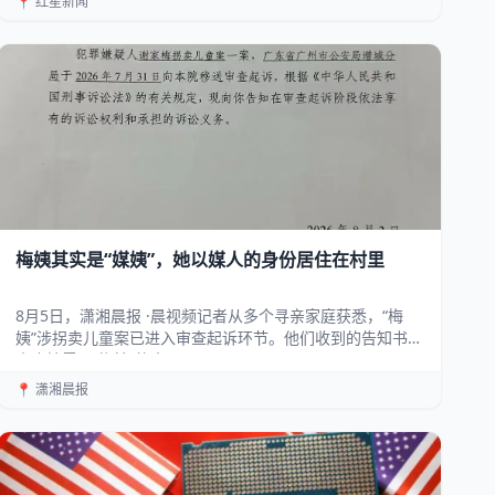
📍 红星新闻
梅姨其实是“媒姨”，她以媒人的身份居住在村里
8月5日，潇湘晨报 ·晨视频记者从多个寻亲家庭获悉，“梅
姨”涉拐卖儿童案已进入审查起诉环节。他们收到的告知书
中也披露了“梅姨”的真...
📍 潇湘晨报