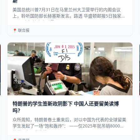
斯
美国总统川普7月31日在马里兰州大卫营举行的内阁会议
上，聆听国防部长赫塞斯发言。路透 华盛顿邮报5日独家报
导，2名知情人士透露，...
📍 联合报
特朗普的学生签新政阴影下 中国人还要留美读博
吗？
众所周知，特朗普卷土重来后，对以中国为代表的全球留美
学生发起了一场“饱和轰炸”： ——仅2025年就吊销8000余
份世界各国学生签...