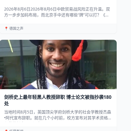
2026年8月6日2026年8月6日中欧贸易战风险正在升温。双
方一步步加码布局，而北京手中还有哪些“牌”可以打？《法
兰克福汇报》...
📍 德国之声
剑桥史上最年轻黑人教授辞职 博士论文被指抄袭180
处
当地时间8月5日，英国顶尖学府剑桥大学的社会学教授杰森
•阿代宣布辞职。就在几个小时前，校方宣布对其学术资格
和荣誉任命展开调查。 ...