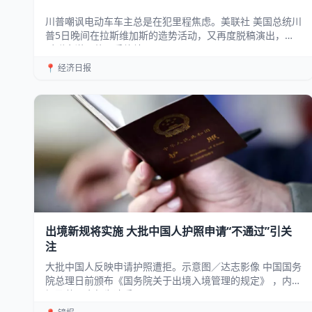
川普嘲讽电动车车主总是在犯里程焦虑。美联社 美国总统川
普5日晚间在拉斯维加斯的造势活动，又再度脱稿演出，他
对群众说，他一手终结了...
📍 经济日报
出境新规将实施 大批中国人护照申请“不通过”引关
注
大批中国人反映申请护照遭拒。示意图／达志影像 中国国务
院总理日前颁布《国务院关于出境入境管理的规定》 ，内容
提及若民众行为违反国...