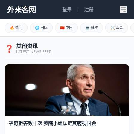
外来客网
登录
|
注册
🔥 热门
🌐 国际
🇨🇳 中国
💻 科教
⚔️ 军事
其他资讯
❓
LATEST NEWS FEED
福奇拒答数十次 参院小组认定其藐视国会