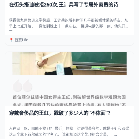
在街头搭讪被拒260次,王计兵写了专属外卖员的诗
获得第九届鲁迅文学奖后，王计兵的所有时间几乎都被媒体采访挤占，从
早上七点开始，一直忙到晚上十一点左右。 接通电话的那一刻，他先开
了...
📍 智族Life
穿戴奢侈品的王虹，戳破了多少人的“不体面”？
人在网上飘，哪能不挨刀？ 最近，热搜上讨论得最多的，就是王虹和邓煜
这两个拿下菲尔兹奖的学者了。 谁都知道这个奖项的含金量，一...