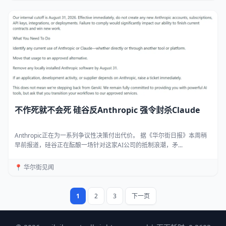
不作死就不会死 硅谷反Anthropic 强令封杀Claude
Anthropic正在为一系列争议性决策付出代价。 据《华尔街日报》本周稍
早前报道，硅谷正在酝酿一场针对这家AI公司的抵制浪潮，矛...
📍 华尔街见闻
1
2
3
下一页