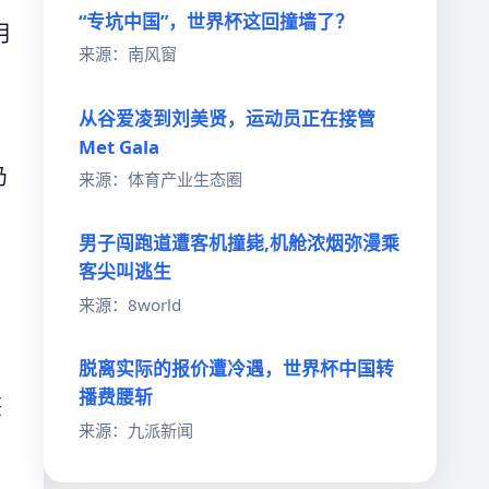
“专坑中国”，世界杯这回撞墙了？
月
来源：南风窗
从谷爱凌到刘美贤，运动员正在接管
Met Gala
仍
来源：体育产业生态圈
男子闯跑道遭客机撞毙,机舱浓烟弥漫乘
客尖叫逃生
来源：8world
脱离实际的报价遭冷遇，世界杯中国转
播费腰斩
签
来源：九派新闻