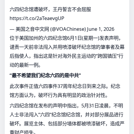
六四纪念馆遭破坏，王丹誓言不会屈服
https://t.co/2aTeaevgUP
— 美国之音中文网 (@VOAChinese)
June 1, 2026
位于美国加州的六四纪念馆6月1日(星期一)发表声明，
谴责一天前非法闯入并用喷漆破坏纪念馆的肇事者及幕
后指使人，指出这是针对海外民主运动的“跨国镇压”行
动的最新一例。
“最不希望我们纪念六四的是中共”
此次事件正值六四事件37周年纪念日到来之际。纪念
馆方面认为，破坏行为具有明显的政治针对性。
六四纪念馆在发布的声明中指出，5月31日凌晨，不明
人士非法闯入“六四“纪念馆纪念馆，并对部分展品进行
破坏。展览主体、包括部分墙体都被喷漆破坏，造成严
重财产损失。