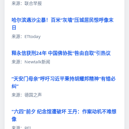
来源：联合早报
哈尔滨遇沙尘暴！百米“灰墙”压城居民惊呼像末
日
来源：ETtoday
释永信获刑24年 中国佛协批“咎由自取”引热议
来源：Newtalk新闻
“天安门母亲”呼吁习近平秉持胡耀邦精神“有错必
纠”
来源：德国之声
"六四"前夕 纪念馆遭破坏 王丹：作案动机不难想
像
来源：RFI