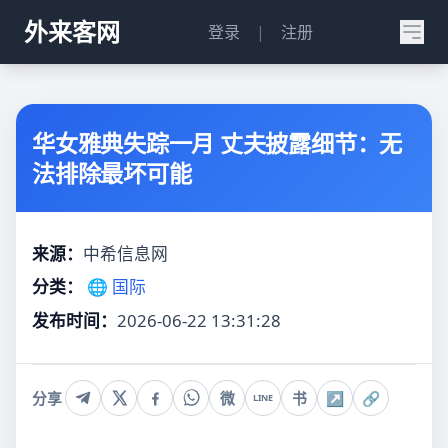
外来客网
登录
|
注册
华女雅典失踪一月 丈夫披露细节：无
法排除最坏可能
来源：
中希信息网
分类：
🌐 国际
发布时间：
2026-06-22 13:31:28
分享
微
书
↗
🔗
LINE