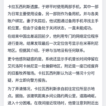
卡拉瓦西利斯透露，于婷平时使用两部手机，其中一部
为日常主要使用设备，另一部则作为备用机，并与各类
账户绑定。妻子失踪后，他试图通过备用手机寻找主手
机位置，但由于设备处于关闭状态，一直未能成功。
在结束中国出差返回前夕，他利用专门的网络定位程序
进行查询，结果发现最后一次定位信号显示在米蒂利尼
地区。但据其介绍，于婷与当地没有任何联系。
更令他感到疑惑的是，系统还显示手机曾长时间停留在
艾托洛阿卡纳尼亚一处偏僻地区，附近是一座已经废弃
的旧畜牧养殖场。卡拉瓦西利斯认为这一情况十分可
疑，并立即向警方报告。
为了弄清情况，卡拉瓦西利斯亲自前往定位所显示地
点。据指，该建筑距离乡间公路约两公里，道路崎岖，
进入十分困难。在夜间接近现场时，他曾注意到附近出