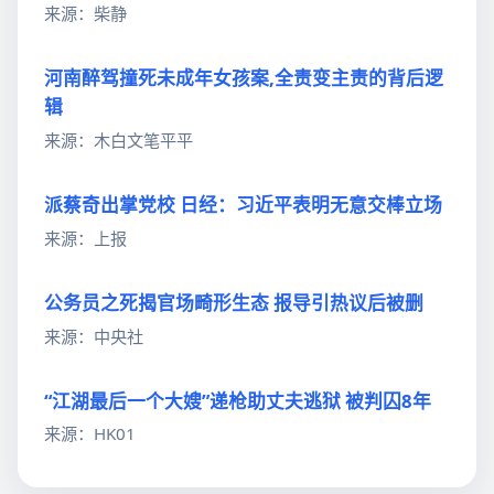
来源：柴静
河南醉驾撞死未成年女孩案,全责变主责的背后逻
辑
来源：木白文笔平平
派蔡奇出掌党校 日经：习近平表明无意交棒立场
来源：上报
公务员之死揭官场畸形生态 报导引热议后被删
来源：中央社
“江湖最后一个大嫂”递枪助丈夫逃狱 被判囚8年
来源：HK01