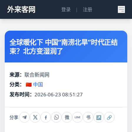
外来客网
登录
|
注册
全球暖化下 中国“南涝北旱”时代正结
束？北方变湿润了
来源：
联合新闻网
分类：
🇨🇳 中国
发布时间：
2026-06-23 08:51:27
分享
微
书
↗
🔗
LINE