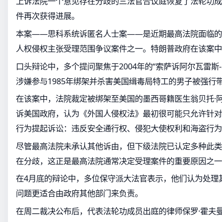
上诉法院一个意见存在分歧的三法官合议庭恢复了法轮功成
件再次获得进展。
本案——思科系统诉匿名人士案——是近期最高法院面临的
人权侵权主张受理范围争议案件之一。特朗普政府在该案中
口头辩论中，多个提问聚焦于2004年的“索萨诉阿尔瓦雷斯
涉嫌参与1985年绑架并杀害美国缉毒局特工的男子被强行
在该案中，法院裁定被绑架至美国的墨西哥籍医生翁贝托·阿
诉美国政府，认为《外国人侵权法》最初很可能只允许针对
行为提起诉讼：违反安全通行权、侵犯大使权利和海盗行为
尽管最高法院未承认其他诉由，但下级法院已认定多种此类
在分歧，这正是最高法院通常决定受理案件的重要原因之一
在4月底的辩论中，多位保守派大法官表示，他们认为处理
问题更适合由政府其他部门来负责。
在周二裁决公布后，代表法轮功成员出庭的律师保罗·霍夫