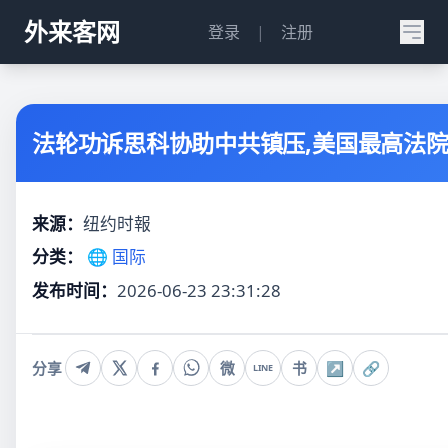
外来客网
登录
|
注册
法轮功诉思科协助中共镇压,美国最高法
来源：
纽约时報
分类：
🌐 国际
发布时间：
2026-06-23 23:31:28
分享
微
书
↗
🔗
LINE