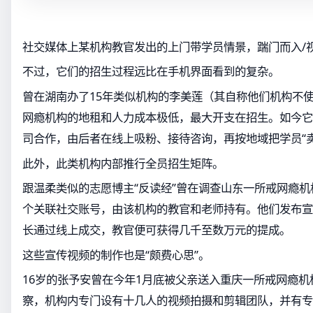
社交媒体上某机构教官发出的上门带学员情景，踹门而入/
不过，它们的招生过程远比在手机界面看到的复杂。
曾在湖南办了15年类似机构的李美莲（其自称他们机构不
网瘾机构的地租和人力成本极低，最大开支在招生。如今它
司合作，由后者在线上吸粉、接待咨询，再按地域把学员“
此外，此类机构内部推行全员招生矩阵。
跟温柔类似的志愿博主“反读经”曾在调查山东一所戒网瘾机
个关联社交账号，由该机构的教官和老师持有。他们发布宣
长通过线上成交，教官便可获得几千至数万元的提成。
这些宣传视频的制作也是“颇费心思”。
16岁的张予安曾在今年1月底被父亲送入重庆一所戒网瘾机
察，机构内专门设有十几人的视频拍摄和剪辑团队，并有专