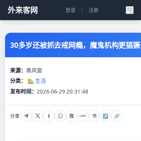
外来客网
登录
|
注册
30多岁还被抓去戒网瘾，魔鬼机构更猖獗
来源：
南风窗
分类：
🏡 生活
发布时间：
2026-06-29 20:31:48
分享
微
书
↗
🔗
LINE