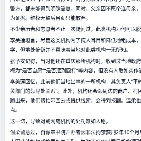
警方，都未能得到明确答复。同时，父亲因不愿牵连母亲，
为证据。维权无望后吕劲只能放弃。
不少亲历者和志愿者不止一次疑问过，此类机构为何可以脱
李美莲坦言，尽管这类机构为了掩人耳目和降低地租成本，
学，但地处偏僻并不意味着当地对此类机构一无所知。
张予安记得，当时他还在重庆那所机构时，收到过当地政府
概为“是否自愿”“是否遭到殴打”等内容，但没有人敢如实作
李美莲回忆，此前他们当地出事的一所机构，其负责人“平
关部门的领导处关系”。此外，机构还会跟周边的商户、村民
跑出来，他们帮忙带回去或提供线索，会得到报酬。温柔也
点。
这一切，导致对戒网瘾机构的处罚难如人愿。
温柔留意过，自豫章书院开办者因非法拘禁获刑2年10个