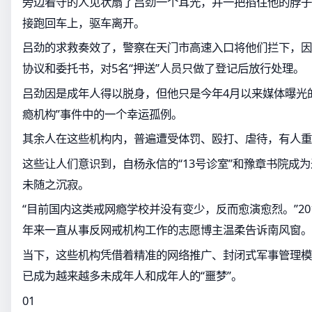
旁边看守的人见状扇了吕劲一个耳光，并一把掐住他的脖子
接跑回车上，驱车离开。
吕劲的求救奏效了，警察在天门市高速入口将他们拦下，因
协议和委托书，对5名“押送”人员只做了登记后放行处理。
吕劲因是成年人得以脱身，但他只是今年4月以来媒体曝光
瘾机构”事件中的一个幸运孤例。
其余人在这些机构内，普遍遭受体罚、殴打、虐待，有人重
这些让人们意识到，自杨永信的“13号诊室”和豫章书院成
未随之沉寂。
“目前国内这类戒网瘾学校并没有变少，反而愈演愈烈。”20
年来一直从事反网戒机构工作的志愿博主温柔告诉南风窗。
当下，这些机构凭借着精准的网络推广、封闭式军事管理模
已成为越来越多未成年人和成年人的“噩梦”。
01