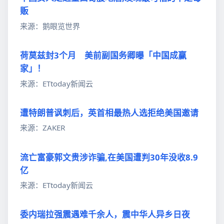
贩
来源：鹅眼览世界
荷莫兹封3个月 美前副国务卿曝「中国成赢
家」！
来源：ETtoday新闻云
遭特朗普讽刺后，英首相最热人选拒绝美国邀请
来源：ZAKER
流亡富豪郭文贵涉诈骗,在美国遭判30年没收8.9
亿
来源：ETtoday新闻云
委内瑞拉强震遇难千余人，震中华人异乡日夜