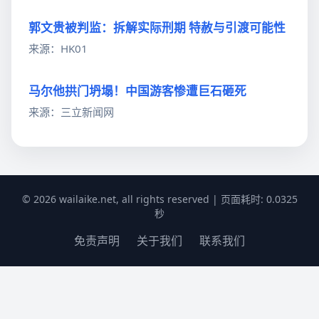
郭文贵被判监：拆解实际刑期 特赦与引渡可能性
来源：HK01
马尔他拱门坍塌！中国游客惨遭巨石砸死
来源：三立新闻网
© 2026 wailaike.net, all rights reserved | 页面耗时: 0.0325
秒
免责声明
关于我们
联系我们