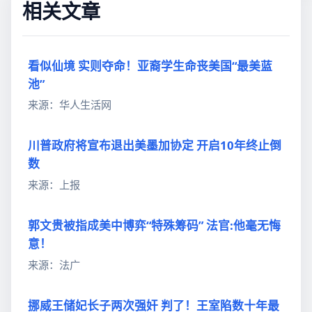
相关文章
看似仙境 实则夺命！亚裔学生命丧美国“最美蓝
池”
来源：华人生活网
川普政府将宣布退出美墨加协定 开启10年终止倒
数
来源：上报
郭文贵被指成美中博弈“特殊筹码” 法官:他毫无悔
意！
来源：法广
挪威王储妃长子两次强奸 判了！王室陷数十年最