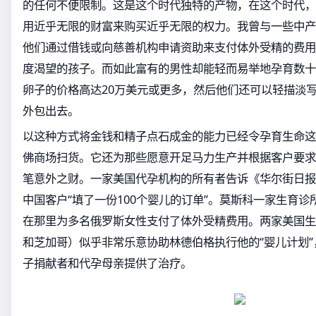
的任何不便限制。这是这个时代独特的产物，在这个时代，
用近乎无限的财富来购买近乎无限的权力。我曾与一些中产
他们通过借钱或向慈善机构申请资助来支付体外受精的费用
度渴望的孩子。而如此富有的男性却能轻而易举地孕育数十
卵子的价格高达20万美元或更多，然后他们还可以轻描淡
外包出去。
以这种方式将金钱和精子点石成金的能力已经令孕育生命这
佛商场扫货。它还为那些愿意开足马力生产并根据客户要求
笔意外之财。一家美国代孕机构的所有者告诉《华尔街日报
中国客户“填了一份100个婴儿的订单”。莫斯科一家生育
在那里为多名俄罗斯女性支付了体外受精费用。两家美国生
和芝加哥）似乎非常乐意协助林德伯格执行他的“婴儿计划”
子捐献者和代孕母亲提供了治疗。