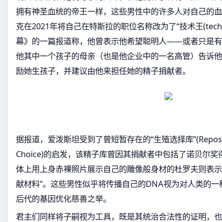
拥有神圣血统的帝王一样，这些男性中的许多人对自己的血
克在2021年将自己在特斯拉的职位名称改为了“技术王(techn
幕》的一篇报道称，他曾表示他希望聪明人——或者只是有
他其中一个孩子的母亲（也是他企业中的一名高管）告诉他
励她生孩子，并建议由他来担任她的精子捐献者。
据报道，爱泼斯坦受到了曾短暂存在的“生殖选择库”(Repository 
Choice)的启发，该精子库曾因其捐献者中包括了诺贝尔
体上用上身赤裸照片展示自己的雕像般身材的杜罗夫则表示
献材料”。这些男性似乎将传播自己的DNA视为对人类的
后代的基因优化慈善之举。
君主们同样将子嗣视为工具，既是其统治合法性的证明，也