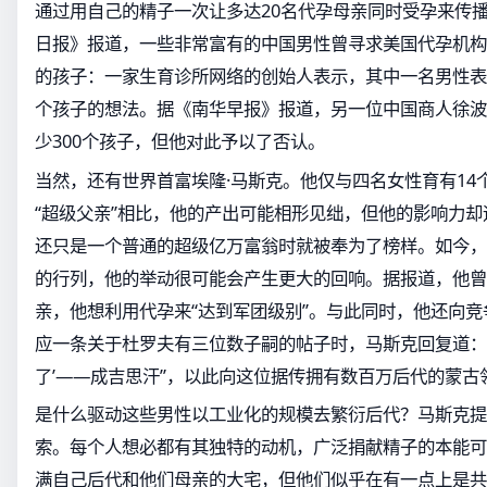
通过用自己的精子一次让多达20名代孕母亲同时受孕来传播
日报》报道，一些非常富有的中国男性曾寻求美国代孕机构
的孩子：一家生育诊所网络的创始人表示，其中一名男性表
个孩子的想法。据《南华早报》报道，另一位中国商人徐波
少300个孩子，但他对此予以了否认。
当然，还有世界首富埃隆·马斯克。他仅与四名女性育有14
“超级父亲”相比，他的产出可能相形见绌，但他的影响力
还只是一个普通的超级亿万富翁时就被奉为了榜样。如今，
的行列，他的举动很可能会产生更大的回响。据报道，他曾
亲，他想利用代孕来“达到军团级别”。与此同时，他还向
应一条关于杜罗夫有三位数子嗣的帖子时，马斯克回复道：“
了’——成吉思汗”，以此向这位据传拥有数百万后代的蒙古
是什么驱动这些男性以工业化的规模去繁衍后代？马斯克提
索。每个人想必都有其独特的动机，广泛捐献精子的本能可
满自己后代和他们母亲的大宅，但他们似乎在有一点上是共