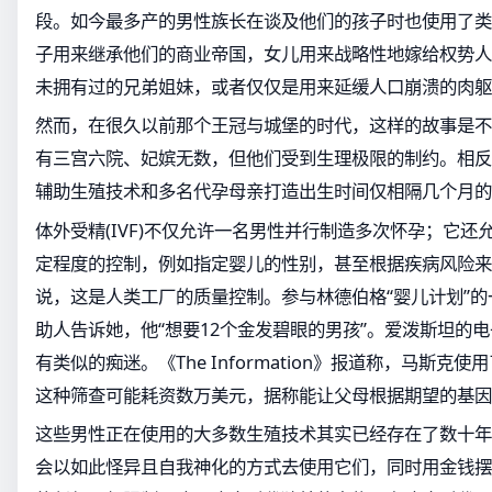
段。如今最多产的男性族长在谈及他们的孩子时也使用了类
子用来继承他们的商业帝国，女儿用来战略性地嫁给权势人
未拥有过的兄弟姐妹，或者仅仅是用来延缓人口崩溃的肉躯
然而，在很久以前那个王冠与城堡的时代，这样的故事是不
有三宫六院、妃嫔无数，但他们受到生理极限的制约。相反
辅助生殖技术和多名代孕母亲打造出生时间仅相隔几个月的
体外受精(IVF)不仅允许一名男性并行制造多次怀孕；它
定程度的控制，例如指定婴儿的性别，甚至根据疾病风险来
说，这是人类工厂的质量控制。参与林德伯格“婴儿计划”
助人告诉她，他“想要12个金发碧眼的男孩”。爱泼斯坦的
有类似的痴迷。《The Information》报道称，马斯克
这种筛查可能耗资数万美元，据称能让父母根据期望的基因
这些男性正在使用的大多数生殖技术其实已经存在了数十年
会以如此怪异且自我神化的方式去使用它们，同时用金钱摆