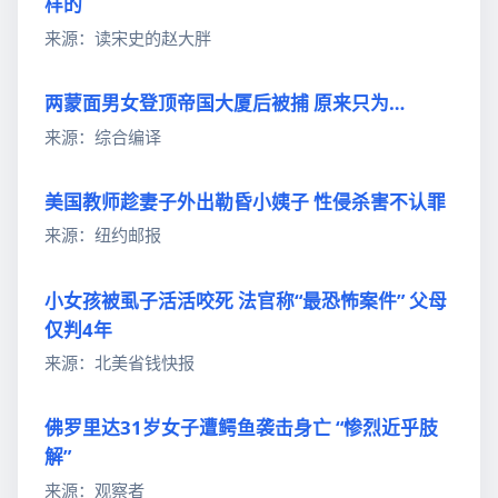
样的
来源：读宋史的赵大胖
两蒙面男女登顶帝国大厦后被捕 原来只为…
来源：综合编译
美国教师趁妻子外出勒昏小姨子 性侵杀害不认罪
来源：纽约邮报
小女孩被虱子活活咬死 法官称“最恐怖案件” 父母
仅判4年
来源：北美省钱快报
佛罗里达31岁女子遭鳄鱼袭击身亡 “惨烈近乎肢
解”
来源：观察者