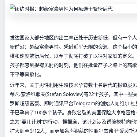
发达国家大部分地区的出生率正处于历史新低，但有一个人
新前沿：超级富豪男性。凭借近乎无限的资源，这个极小的
模和速度繁衍后代，以至于彻底打破了以往对家庭的定义。
孩子都感到捉襟见肘的时刻，他们在批量产子之路上的高歌
不平等具象化。
近年来，关于男性利用生殖技术孕育数十名后代的报道屡见
蒂凡·索洛维耶夫(Stefan Soloviev)有22个孩子，其
罗斯超级富豪、即时通讯平台Telegram的创始人帕维尔·
子已孕育了100多个孩子。身败名裂的美国保险大亨格雷格
之为“婴儿计划”的行动，据报道，该计划涉及诱骗模特向
扩大到至少12人；而更加名声狼藉的性罪犯杰弗里·爱泼斯