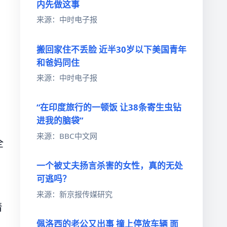
内先做这事
来源：中时电子报
搬回家住不丢脸 近半30岁以下美国青年
和爸妈同住
来源：中时电子报
“在印度旅行的一顿饭 让38条寄生虫钻
进我的脑袋”
来源：BBC中文网
全
一个被丈夫扬言杀害的女性，真的无处
可逃吗？
来源：新京报传媒研究
着
佩洛西的老公又出事 撞上停放车辆 面