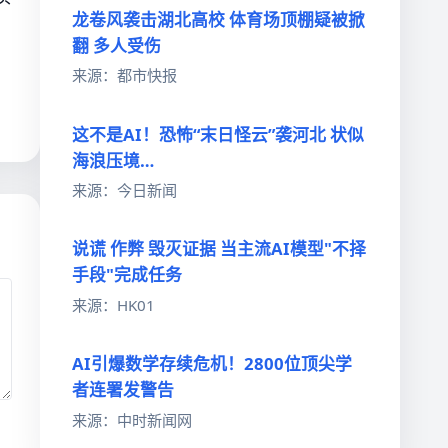
龙卷风袭击湖北高校 体育场顶棚疑被掀
翻 多人受伤
来源：都市快报
。
这不是AI！恐怖“末日怪云”袭河北 状似
海浪压境…
来源：今日新闻
说谎 作弊 毁灭证据 当主流AI模型"不择
手段"完成任务
来源：HK01
AI引爆数学存续危机！2800位顶尖学
者连署发警告
来源：中时新闻网