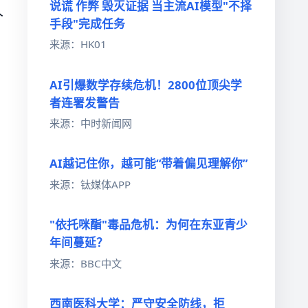
说谎 作弊 毁灭证据 当主流AI模型"不择
人
手段"完成任务
来源：HK01
AI引爆数学存续危机！2800位顶尖学
者连署发警告
来源：中时新闻网
AI越记住你，越可能“带着偏见理解你”
来源：钛媒体APP
"依托咪酯"毒品危机：为何在东亚青少
年间蔓延？
来源：BBC中文
西南医科大学：严守安全防线，拒