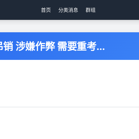
首页
分类消息
群组
吊销 涉嫌作弊 需要重考…