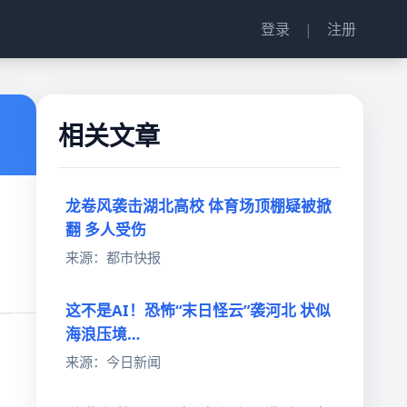
登录
|
注册
相关文章
龙卷风袭击湖北高校 体育场顶棚疑被掀
翻 多人受伤
来源：都市快报
这不是AI！恐怖“末日怪云”袭河北 状似
海浪压境…
来源：今日新闻