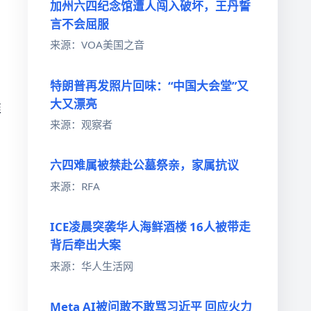
加州六四纪念馆遭人闯入破坏，王丹誓
言不会屈服
来源：VOA美国之音
特朗普再发照片回味：“中国大会堂”又
大又漂亮
推
来源：观察者
六四难属被禁赴公墓祭亲，家属抗议
来源：RFA
ICE凌晨突袭华人海鲜酒楼 16人被带走
背后牵出大案
来源：华人生活网
Meta AI被问敢不敢骂习近平 回应火力